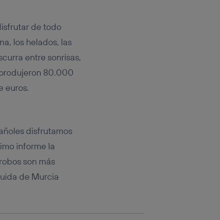
rsona que
tificador.
disfrutar de todo
sis se
na, los helados, las
 hogar que
curra entre sonrisas,
sará
se produjeron 80.000
e euros.
n la parte
onsenthub”)
.
pañoles disfrutamos
imo informe la
 robos son más
guida de Murcia