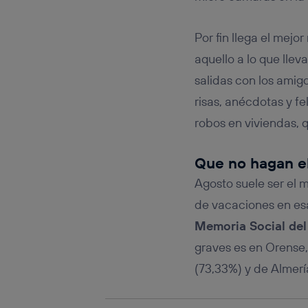
Este iden
conecte s
Típicame
Por fin llega el mejo
Si util
aquello a lo que lleva
realiz
hayan 
salidas con los amig
Si util
risas, anécdotas y fe
únicam
robos en viviendas, 
Puedes ge
inferior 
Para más 
Que no hagan el
Agosto suele ser el 
de vacaciones en esa
Memoria Social de
graves es en Orense,
(73,33%) y de Almerí