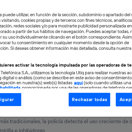
a puede utilizar, en función de la sección, subdominio o apartado del 
 visitando, cookies propias y de terceros con fines técnicos, analíticos
zación, redes sociales y/o para mostrarte publicidad personalizada e
aborado a partir de tus hábitos de navegación. Puedes aceptar todas, 
r su uso individualmente clicando en el botón correspondiente. Asi
evocar tu consentimiento en cualquier momento desde la opción de
ción. Si deseas obtener información más detallada, consulta nuestra
ITAL
3 min
ones comienzan a usar l
uieres activar la tecnología impulsada por las operadoras de te
 Telefónica S.A., utilizamos la tecnología Utiq para realizar nuestras a
ecnologías para robar
 digital o análisis (como se describe en este aviso de consentimient
egación en nuestra(s) web(s) listadas
aquí
(solo cuando utilizas una
 habilitada
, proporcionada por una de las operadoras de telefonía par
tu consentimiento en cada página web).
igurar
Rechazar todas
Acept
ogía Utiq está diseñada con la privacidad como prioridad ofreciéndot
n
ogía utiliza un identificador cifrado creado por tu
operadora de tele
o tu dirección IP y otra información de la cuenta de cliente de telec
ás tradicionales, la policía detecta el uso creciente de 
 a la conexión que utilizas (p. ej., número de teléfono móvil).
irilla e inhibidores