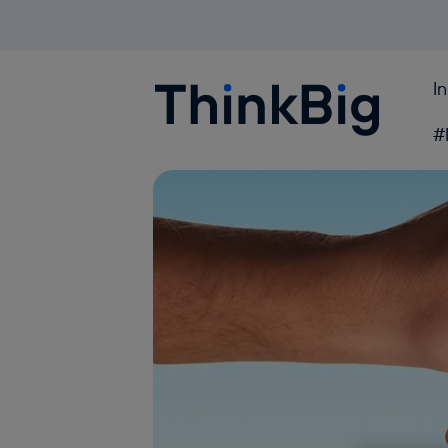
I
Blogthinkbig.com
#