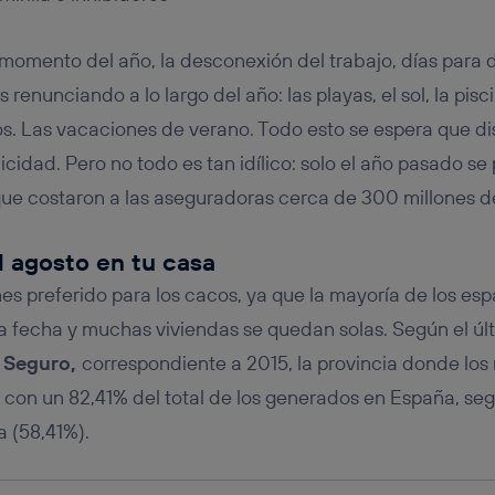
tificador se asigna a la conexión de internet, por lo que cualquier pe
u dispositivo y consienta el uso de la tecnología recibirá el mismo iden
nte:
r momento del año, la desconexión del trabajo, días para 
izas una
conexión de banda ancha
(p. ej., Wi-Fi), el marketing o análi
s renunciando a lo largo del año: las playas, el sol, la pisci
ará en función de las actividades de navegación de los miembros del
dado su consentimiento.
os. Las vacaciones de verano. Todo esto se espera que dis
izas
datos móviles
, el marketing será más personalizado, ya que se ba
licidad. Pero no todo es tan idílico: solo el año pasado 
ente en la navegación del usuario del móvil.
que costaron a las aseguradoras cerca de 300 millones d
stionar los consentimientos Utiq seleccionando “Administrar Utiq” e
de esta página web o visitando el
portal de privacidad de Utiq (“c
información, consulta la
política de privacidad de Utiq
.
 agosto en tu casa
mes preferido para los cacos, ya que la mayoría de los es
 fecha y muchas viviendas se quedan solas. Según el últ
l Seguro,
correspondiente a 2015, la provincia donde los
 con un 82,41% del total de los generados en España, se
a (58,41%).