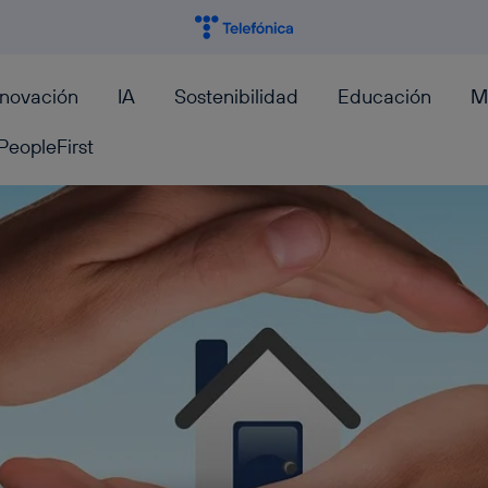
nnovación
IA
Sostenibilidad
Educación
M
PeopleFirst