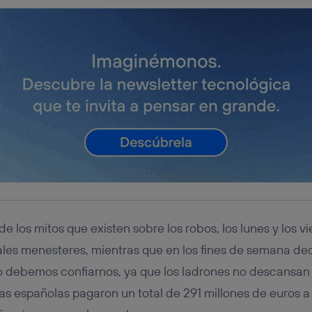
los mitos que existen sobre los robos, los lunes y los vi
ales menesteres, mientras que en los fines de semana de
no debemos confiarnos, ya que los ladrones no descansan
as españolas pagaron un total de 291 millones de euros a 