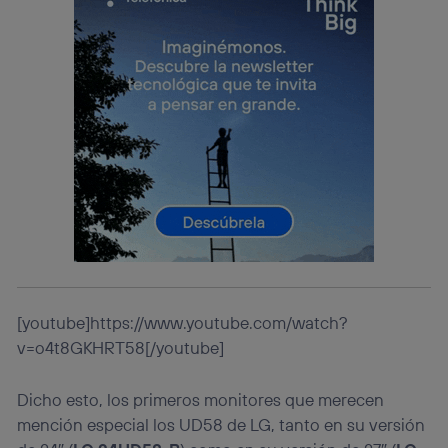
Si utilizas una
conexión de banda ancha
(p. ej., Wi-Fi),
el marketing o análisis se realizará en función de las
actividades de navegación de los miembros del hogar
que hayan dado su consentimiento.
Si utilizas
datos móviles
, el marketing será más
personalizado, ya que se basará únicamente en la
navegación del usuario del móvil.
Puedes gestionar los consentimientos Utiq seleccionando
“Administrar Utiq” en la parte inferior de esta página web o
visitando el
portal de privacidad de Utiq
(“consenthub”)
. Para más información, consulta
la
política de privacidad de Utiq
.
[youtube]https://www.youtube.com/watch?
v=o4t8GKHRT58[/youtube]
Dicho esto, los primeros monitores que merecen
mención especial los UD58 de LG, tanto en su versión