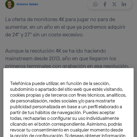
Antonio Sabán
La oferta de monitores 4K para jugar no para de
aumentar, en un año en el que ya podremos adquirir
de 24" y 27" sin un coste excesivo.
Aunque la resolución 4K se ha ido haciendo
mainstream desde 2013, año en que llegaron los
primeros terminales con grabación en esa resolución,
los medios para reproducirlos no han acompañado
demasiado hasta el pasado año, cuando Sony lanzó la
Telefónica puede utilizar, en función de la sección,
PlayStation 4 Pro
y muchos televisores de game
subdominio o apartado del sitio web que estés visitando,
cookies propias y de terceros con fines técnicos, analíticos,
media-baja también introdujeron paneles. Quedaban
de personalización, redes sociales y/o para mostrarte
por llegar monitores 4K para jugar y trabajar
publicidad personalizada en base a un perfil elaborado a
económicos, y ya existen algunos modelos
partir de tus hábitos de navegación. Puedes aceptar
todas, rechazarlas o configurar su uso individualmente
interesantes en el mercado.
clicando en el botón correspondiente. Asimismo, podrás
revocar tu consentimiento en cualquier momento desde
Eso sí, antes que nada, es necesario conocer los
la opción de configuración. Si deseas obtener información