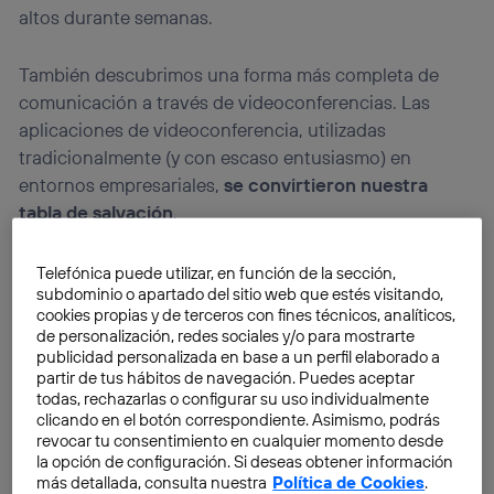
altos durante semanas.
También descubrimos una forma más completa de
comunicación a través de videoconferencias. Las
aplicaciones de videoconferencia, utilizadas
tradicionalmente (y con escaso entusiasmo) en
entornos empresariales,
se convirtieron nuestra
tabla de salvación
.
El teletrabajo hizo que el uso de las videoconferencias
Telefónica puede utilizar, en función de la sección,
subdominio o apartado del sitio web que estés visitando,
se disparara, pero también el uso no profesional dio
cookies propias y de terceros con fines técnicos, analíticos,
lugar a una demanda formidable. Todas las
de personalización, redes sociales y/o para mostrarte
a
plicaciones relacionadas con la capacidad de
publicidad personalizada en base a un perfil elaborado a
partir de tus hábitos de navegación. Puedes aceptar
reunirnos remotamente
con otras personas, ya sea
todas, rechazarlas o configurar su uso individualmente
con fines profesionales o personales, experimentaron
clicando en el botón correspondiente. Asimismo, podrás
un crecimiento espectacular.
revocar tu consentimiento en cualquier momento desde
la opción de configuración. Si deseas obtener información
más detallada, consulta nuestra
Política de Cookies
.
A esta tendencia se añadió un desaforado crecimiento