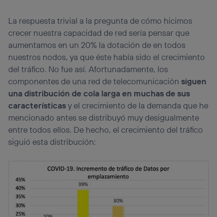
Si utilizas una
conexión de banda ancha
(p. ej., Wi-Fi),
el marketing o análisis se realizará en función de las
actividades de navegación de los miembros del hogar
La respuesta trivial a la pregunta de cómo hicimos
que hayan dado su consentimiento.
crecer nuestra capacidad de red sería pensar que
Si utilizas
datos móviles
, el marketing será más
aumentamos en un 20% la dotación de en todos
personalizado, ya que se basará únicamente en la
nuestros nodos, ya que éste había sido el crecimiento
navegación del usuario del móvil.
del tráfico. No fue así. Afortunadamente, los
Puedes gestionar los consentimientos Utiq seleccionando
componentes de una red de telecomunicación
siguen
“Administrar Utiq” en la parte inferior de esta página web o
visitando el
portal de privacidad de Utiq
una distribución de cola larga en muchas de sus
(“consenthub”)
. Para más información, consulta
características
y el crecimiento de la demanda que he
la
política de privacidad de Utiq
.
mencionado antes se distribuyó muy desigualmente
entre todos ellos. De hecho, el crecimiento del tráfico
siguió esta distribución: