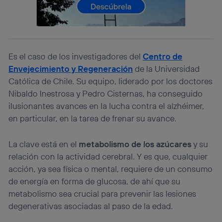
lo que cualquier persona que conecte su dispositivo y
consienta el uso de la tecnología recibirá el mismo
identificador. Típicamente:
Si utilizas una
conexión de banda ancha
(p. ej., Wi-Fi),
el marketing o análisis se realizará en función de las
Es el caso de los investigadores del
Centro de
actividades de navegación de los miembros del hogar
que hayan dado su consentimiento.
Envejecimiento y Regeneración
de la Universidad
Católica de Chile. Su equipo, liderado por los doctores
Si utilizas
datos móviles
, el marketing será más
personalizado, ya que se basará únicamente en la
Nibaldo Inestrosa y Pedro Cisternas, ha conseguido
navegación del usuario del móvil.
ilusionantes avances en la lucha contra el alzhéimer,
Puedes gestionar los consentimientos Utiq seleccionando
en particular, en la tarea de frenar su avance.
“Administrar Utiq” en la parte inferior de esta página web o
visitando el
portal de privacidad de Utiq
(“consenthub”)
. Para más información, consulta
La clave está en el
metabolismo de los azúcares
y su
la
política de privacidad de Utiq
.
relación con la actividad cerebral. Y es que, cualquier
acción, ya sea física o mental, requiere de un consumo
de energía en forma de glucosa, de ahí que su
metabolismo sea crucial para prevenir las lesiones
degenerativas asociadas al paso de la edad.