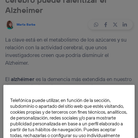
Alzheimer
Marta Barba
La clave está en el metabolismo de los azúcares y su
relación con la actividad cerebral, que unos
investigadores creen que podría disminuir el
Alzheimer.
El
alzhéimer
es la demencia más extendida en nuestro
tiempo. Su incidencia entre la población cada vez es
mayor, hasta el punto de que la
Organización Mundial
Telefónica puede utilizar, en función de la sección,
de la Salud
(OMS)
estima que se triplicará en las
subdominio o apartado del sitio web que estés visitando,
próximas décadas, llegando a afectar a
152 millones
cookies propias y de terceros con fines técnicos, analíticos,
de personas en 2050
.
de personalización, redes sociales y/o para mostrarte
publicidad personalizada en base a un perfil elaborado a
partir de tus hábitos de navegación. Puedes aceptar
La
aparición de esta enfermedad
implica la pérdida
todas, rechazarlas o configurar su uso individualmente