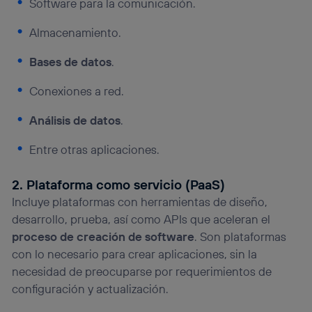
Software para la comunicación.
que hayan dado su consentimiento.
Si utilizas
datos móviles
, el marketing será más
Almacenamiento.
personalizado, ya que se basará únicamente en la
navegación del usuario del móvil.
Bases de datos
.
Puedes gestionar los consentimientos Utiq seleccionando
“Administrar Utiq” en la parte inferior de esta página web o
Conexiones a red.
visitando el
portal de privacidad de Utiq
(“consenthub”)
. Para más información, consulta
Análisis de datos
.
la
política de privacidad de Utiq
.
Entre otras aplicaciones.
2. Plataforma como servicio (PaaS)
Incluye plataformas con herramientas de diseño,
desarrollo, prueba, así como APIs que aceleran el
proceso de creación de software
. Son plataformas
con lo necesario para crear aplicaciones, sin la
necesidad de preocuparse por requerimientos de
configuración y actualización.