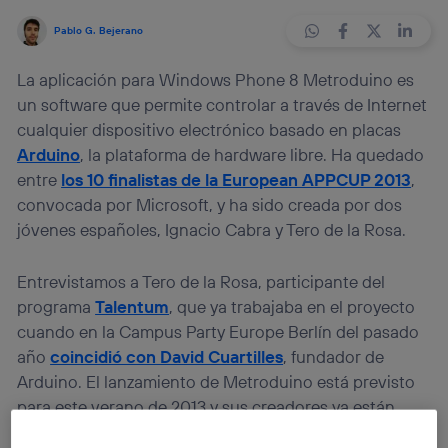
Pablo G. Bejerano
La aplicación para Windows Phone 8 Metroduino es
un software que permite controlar a través de Internet
cualquier dispositivo electrónico basado en placas
Arduino
, la plataforma de hardware libre. Ha quedado
entre
los 10 finalistas de la European APPCUP 2013
,
convocada por Microsoft, y ha sido creada por dos
jóvenes españoles, Ignacio Cabra y Tero de la Rosa.
Entrevistamos a Tero de la Rosa, participante del
programa
Talentum
, que ya trabajaba en el proyecto
cuando en la Campus Party Europe Berlín del pasado
año
coincidió con David Cuartilles
, fundador de
Arduino. El lanzamiento de Metroduino está previsto
para este verano de 2013 y sus creadores ya están
buscando interesados en aportar al proyecto como