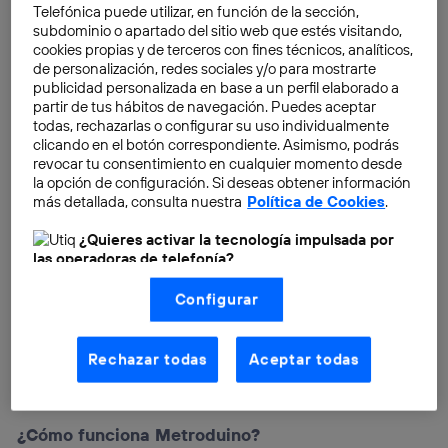
betatesters.
Telefónica puede utilizar, en función de la sección,
subdominio o apartado del sitio web que estés visitando,
cookies propias y de terceros con fines técnicos, analíticos,
de personalización, redes sociales y/o para mostrarte
publicidad personalizada en base a un perfil elaborado a
partir de tus hábitos de navegación. Puedes aceptar
todas, rechazarlas o configurar su uso individualmente
clicando en el botón correspondiente. Asimismo, podrás
revocar tu consentimiento en cualquier momento desde
la opción de configuración. Si deseas obtener información
más detallada, consulta nuestra
Política de Cookies
.
¿Quieres activar la tecnología impulsada por
las operadoras de telefonía?
Nosotros, Telefónica S.A., utilizamos la tecnología Utiq para
Configurar
realizar nuestras acciones de marketing digital o análisis
(como se describe en este aviso de consentimiento)
basadas en tu navegación en nuestra(s) web(s)
listadas
aquí
(solo cuando utilizas una
conexión a
Rechazar todas
Aceptar todas
internet habilitada
, proporcionada por una de las
operadoras de telefonía participantes, y otorgas tu
consentimiento en cada página web).
La tecnología Utiq está diseñada con la privacidad como
¿Cómo funciona Metroduino?