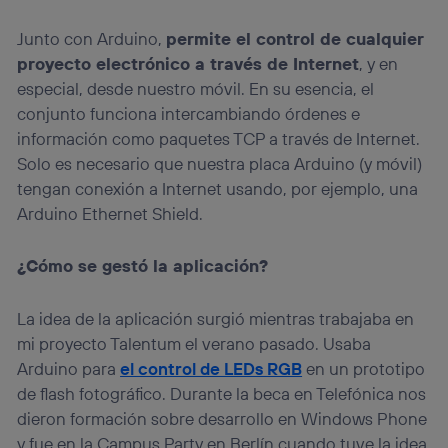
prioridad ofreciéndote elección y control.
La tecnología utiliza un identificador cifrado creado por tu
Junto con Arduino,
permite el control de cualquier
operadora de telefonía
, utilizando tu dirección IP y otra
proyecto electrónico a través de Internet
, y en
información de la cuenta de cliente de
telecomunicaciones vinculada a la conexión que utilizas
especial, desde nuestro móvil. En su esencia, el
(p. ej., número de teléfono móvil).
conjunto funciona intercambiando órdenes e
Este identificador se asigna a la conexión de internet, por
información como paquetes TCP a través de Internet.
lo que cualquier persona que conecte su dispositivo y
Solo es necesario que nuestra placa Arduino (y móvil)
consienta el uso de la tecnología recibirá el mismo
identificador. Típicamente:
tengan conexión a Internet usando, por ejemplo, una
Arduino Ethernet Shield.
Si utilizas una
conexión de banda ancha
(p. ej., Wi-Fi),
el marketing o análisis se realizará en función de las
actividades de navegación de los miembros del hogar
¿Cómo se gestó la aplicación?
que hayan dado su consentimiento.
Si utilizas
datos móviles
, el marketing será más
personalizado, ya que se basará únicamente en la
La idea de la aplicación surgió mientras trabajaba en
navegación del usuario del móvil.
mi proyecto Talentum el verano pasado. Usaba
Puedes gestionar los consentimientos Utiq seleccionando
Arduino para
el control de LEDs RGB
en un prototipo
“Administrar Utiq” en la parte inferior de esta página web o
de flash fotográfico. Durante la beca en Telefónica nos
visitando el
portal de privacidad de Utiq
dieron formación sobre desarrollo en Windows Phone
(“consenthub”)
. Para más información, consulta
la
política de privacidad de Utiq
.
y fue en la Campus Party en Berlín cuando tuve la idea