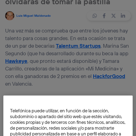
olvidarás de tomar la pastilla
Luis Miguel Maldonado
Una vez más se comprueba que entre los jóvenes hay
talento para cosas grandes. En esta ocasión se trata
de un par de becarias
Talentum Startups
, Marina San
Segundo (que ha desarrollado durante su beca la app
Hawkeye
, que pronto estará disponible) y Tamara
Carrillo, creadoras de la aplicación «Mi Medicina» y
con ella ganadoras de 2 premios en el
HackforGood
en Valencia.
¿De qué se trata?
Telefónica puede utilizar, en función de la sección,
subdominio o apartado del sitio web que estés visitando,
cookies propias y de terceros con fines técnicos, analíticos,
de personalización, redes sociales y/o para mostrarte
publicidad personalizada en base a un perfil elaborado a