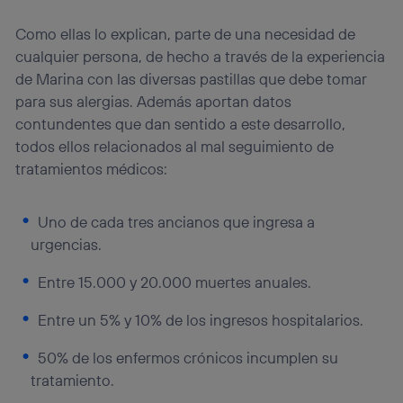
(p. ej., número de teléfono móvil).
Este identificador se asigna a la conexión de internet, por
Como ellas lo explican, parte de una necesidad de
lo que cualquier persona que conecte su dispositivo y
cualquier persona, de hecho a través de la experiencia
consienta el uso de la tecnología recibirá el mismo
de Marina con las diversas pastillas que debe tomar
identificador. Típicamente:
para sus alergias. Además aportan datos
Si utilizas una
conexión de banda ancha
(p. ej., Wi-Fi),
contundentes que dan sentido a este desarrollo,
el marketing o análisis se realizará en función de las
actividades de navegación de los miembros del hogar
todos ellos relacionados al mal seguimiento de
que hayan dado su consentimiento.
tratamientos médicos:
Si utilizas
datos móviles
, el marketing será más
personalizado, ya que se basará únicamente en la
navegación del usuario del móvil.
Uno de cada tres ancianos que ingresa a
Puedes gestionar los consentimientos Utiq seleccionando
urgencias.
“Administrar Utiq” en la parte inferior de esta página web o
visitando el
portal de privacidad de Utiq
Entre 15.000 y 20.000 muertes anuales.
(“consenthub”)
. Para más información, consulta
la
política de privacidad de Utiq
.
Entre un 5% y 10% de los ingresos hospitalarios.
50% de los enfermos crónicos incumplen su
tratamiento.