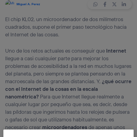
Miguel A. Perez
El chip KL02, un microordenador de dos milímetros
cuadrados, supone el primer paso tecnológico hacia
el Internet de las cosas.
Uno de los retos actuales es conseguir que
Internet
llegue a casi cualquier parte para mejorar los
problemas de accesibilidad a la red en muchos lugares
del planeta, pero siempre se plantea pensando en la
macroescala de las grandes distancias. Y,
¿qué ocurre
con el Internet de la cosas en la escala
nanométrica?
Para que Internet llegue realmente a
cualquier lugar por pequeño que sea, es decir, desde
las píldoras que ingerimos hasta los relojes de pulsera
o gafas de sol que utilizamos habitualmente, es
necesario crear
microordenadores
de apenas unos
milímetros cuadrados para poder llevar la