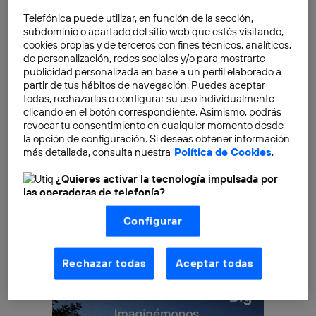
computación a la escala de lo diminuto y hacer que el
Telefónica puede utilizar, en función de la sección,
Internet de las cosas
sea una realidad.
subdominio o apartado del sitio web que estés visitando,
cookies propias y de terceros con fines técnicos, analíticos,
de personalización, redes sociales y/o para mostrarte
Esta idea ha sido materializada por la empresa
publicidad personalizada en base a un perfil elaborado a
Freescale mediante el
microcontrolador KL02
, un
partir de tus hábitos de navegación. Puedes aceptar
todas, rechazarlas o configurar su uso individualmente
ordenador inalámbrico ingerible equipado con un
clicando en el botón correspondiente. Asimismo, podrás
procesador, memoria, memoria RAM y otros
revocar tu consentimiento en cualquier momento desde
microcomponentes. El
chip KL02
de apenas dos
la opción de configuración. Si deseas obtener información
más detallada, consulta nuestra
Política de Cookies
.
milímetros cuadrados contiene casi todos los
componentes de un ordenador a pleno
¿Quieres activar la tecnología impulsada por
funcionamiento gracias a los avances en
las operadoras de telefonía?
nanotecnología
.
Nosotros, Telefónica S.A., utilizamos la tecnología Utiq para
Configurar
realizar nuestras acciones de marketing digital o análisis
(como se describe en este aviso de consentimiento)
basadas en tu navegación en nuestra(s) web(s)
listadas
aquí
(solo cuando utilizas una
conexión a
Rechazar todas
Aceptar todas
internet habilitada
, proporcionada por una de las
operadoras de telefonía participantes, y otorgas tu
consentimiento en cada página web).
La tecnología Utiq está diseñada con la privacidad como