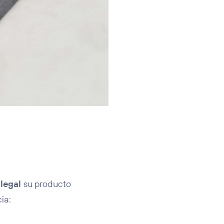
ilegal
su producto
cia: