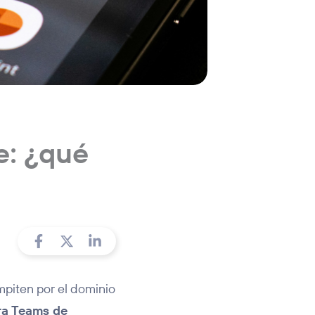
e: ¿qué
piten por el dominio
ra Teams de