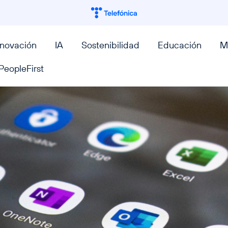
nnovación
IA
Sostenibilidad
Educación
M
PeopleFirst