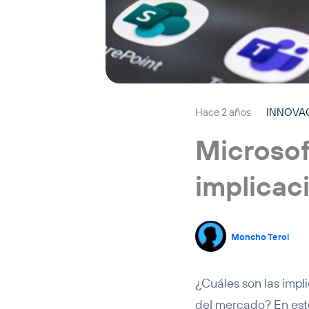
Hace 2 años
INNOVA
Microsof
implicac
Moncho Terol
¿Cuáles son las imp
del mercado? En este