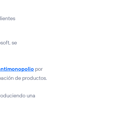
lientes
soft, se
antimonopolio
por
pación de productos.
troduciendo una