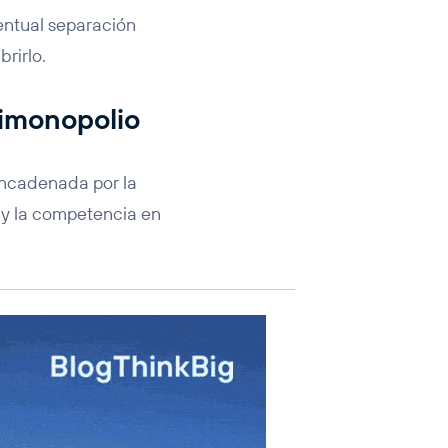
entual separación
rirlo.
timonopolio
encadenada por la
o y la competencia en