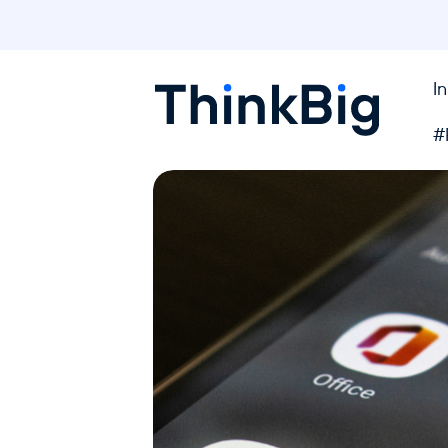
I
Blogthinkbig.com
#