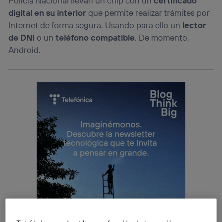
Policía Nacional llevan un chip con un
certificado
digital en su interior
que permite realizar trámites por
Internet de forma segura. Usando para ello un
lector
de DNI
o un
teléfono compatible
. De momento,
Android.