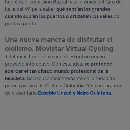
habrá que leer a Dino Buzzati y su crónica del Giro de
consienta el uso de la tecnología recibirá el mismo
identificador. Típicamente:
Italia del 49′ para saber
qué sentían los grandes
Si utilizas una
conexión de banda ancha
(p. ej., Wi-Fi),
cuando subían los puertos o cruzaban los valles
de
el marketing o análisis se realizará en función de las
punta a punta.
actividades de navegación de los miembros del hogar
que hayan dado su consentimiento.
Una nueva manera de disfrutar el
Si utilizas
datos móviles
, el marketing será más
personalizado, ya que se basará únicamente en la
ciclismo, Movistar Virtual Cycling
navegación del usuario del móvil.
Telefónica trae de la mano de Bkool un nuevo
Puedes gestionar los consentimientos Utiq seleccionando
proyecto interactivo. Con esta idea,
se pretende
“Administrar Utiq” en la parte inferior de esta página web o
visitando el
portal de privacidad de Utiq
acercar el tan citado mundo profesional de la
(“consenthub”)
. Para más información, consulta
bicicleta
. Se expuso recientemente en la rueda de
la
política de privacidad de Utiq
.
prensa previa a la Vuelta a Colombia. Y se encargaron
de presentarlo
Eusebio Unzué y Nairo Quintana
.