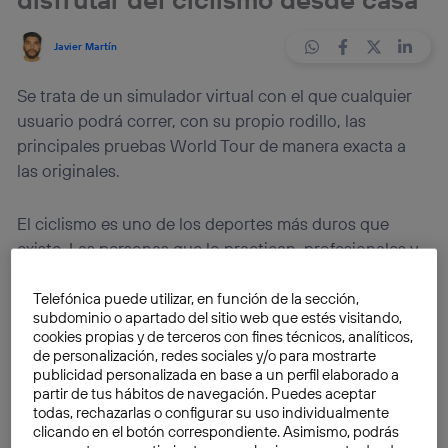
Javier Martín
Se trata de un simulador virtual con el que cualquier
usuario podrá correr, con su propio rodillo, las
principales pruebas World Tour de manera exacta a
las originales.
El ciclismo es uno de los deportes más duros que
existe. Las personas que lo practican, profesionales y
no profesionales, se comportan como verdaderos
atletas cuando lo practican.
Telefónica puede utilizar, en función de la sección,
subdominio o apartado del sitio web que estés visitando,
cookies propias y de terceros con fines técnicos, analíticos,
Quienes lo experimentan como hobby saben del
de personalización, redes sociales y/o para mostrarte
esfuerzo que supone
lanzarse a la carretera y luchar
publicidad personalizada en base a un perfil elaborado a
partir de tus hábitos de navegación. Puedes aceptar
contra sí mismos
por
la mera satisfacción de hacer
todas, rechazarlas o configurar su uso individualmente
unos kilómetros y mantenerse en forma
.
clicando en el botón correspondiente. Asimismo, podrás