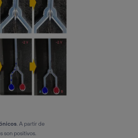
iónicos
. A partir de
s son positivos.