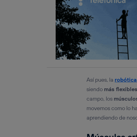
Así pues, la
robótica
siendo
más flexible
campo, los
músculos 
movemos como lo ha
aprendiendo de noso
Músculos arti