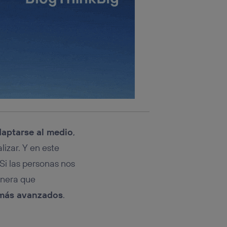
aptarse al medio
,
izar. Y en este
i las personas nos
nera que
 más avanzados
.