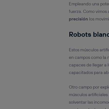
Empleando una potenc
fuerza. Como vimos a
precisión
los movimi
Robots blan
Estos músculos artifi
en campos como la med
capaces de llegar a 
capacitados para ab
Otro campo por explo
músculos artificiale
solventar las incomod