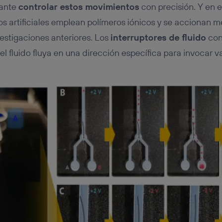
tante
controlar estos movimientos
con precisión. Y en 
s artificiales emplean polímeros iónicos y se accionan me
vestigaciones anteriores. Los
interruptores de fluido
cont
el fluido fluya en una dirección específica para invocar 