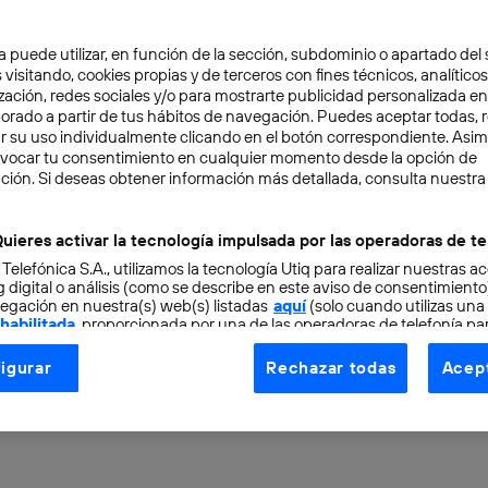
a puede utilizar, en función de la sección, subdominio o apartado del 
 visitando, cookies propias y de terceros con fines técnicos, analíticos
zación, redes sociales y/o para mostrarte publicidad personalizada e
aborado a partir de tus hábitos de navegación. Puedes aceptar todas, 
r su uso individualmente clicando en el botón correspondiente. Asi
evocar tu consentimiento en cualquier momento desde la opción de
CIÓN
4 min
ción. Si deseas obtener información más detallada, consulta nuestra
 artificiales: desde pró
uieres activar la tecnología impulsada por las operadoras de te
 Telefónica S.A., utilizamos la tecnología Utiq para realizar nuestras a
s hasta incrementar tu 
 digital o análisis (como se describe en este aviso de consentimient
egación en nuestra(s) web(s) listadas
aquí
(solo cuando utilizas una
 habilitada
, proporcionada por una de las operadoras de telefonía par
tu consentimiento en cada página web).
igurar
Rechazar todas
Acept
ogía Utiq está diseñada con la privacidad como prioridad ofreciéndot
ogía utiliza un identificador cifrado creado por tu
operadora de tele
o tu dirección IP y otra información de la cuenta de cliente de telec
 a la conexión que utilizas (p. ej., número de teléfono móvil).