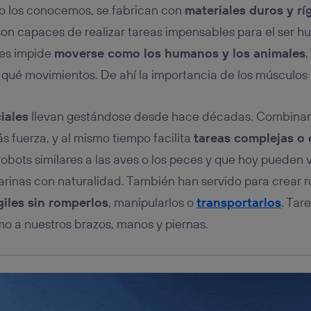
tificador se asigna a la conexión de internet, por lo que cualquier pe
mo los conocemos, se fabrican con
materiales duros y rí
u dispositivo y consienta el uso de la tecnología recibirá el mismo iden
nte:
on capaces de realizar tareas impensables para el ser h
izas una
conexión de banda ancha
(p. ej., Wi-Fi), el marketing o análi
les impide
moverse como los humanos y los animales
ará en función de las actividades de navegación de los miembros del
ué movimientos. De ahí la importancia de los músculos ar
dado su consentimiento.
izas
datos móviles
, el marketing será más personalizado, ya que se ba
ente en la navegación del usuario del móvil.
iales
llevan gestándose desde hace décadas. Combinan l
stionar los consentimientos Utiq seleccionando “Administrar Utiq” e
ás fuerza, y al mismo tiempo facilita
tareas complejas o 
de esta página web o visitando el
portal de privacidad de Utiq (“c
información, consulta la
política de privacidad de Utiq
.
robots similares a las aves o los peces y que hoy pueden 
arinas con naturalidad. También han servido para crear 
giles sin romperlos
, manipularlos o
transportarlos
. Tar
o a nuestros brazos, manos y piernas.