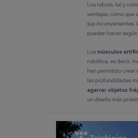
Este iden
Los robots, tal y co
conecte s
Típicame
ventajas, como que s
Si util
sus inconvenientes, 
realiz
pueden hacer según q
hayan 
Si util
únicam
Los
músculos artific
Puedes ge
robótica, es decir, m
inferior 
Para más 
han permitido crear 
las profundidades m
agarrar objetos frá
un diseño más próxim