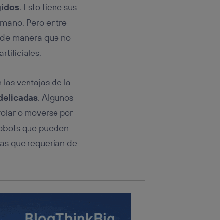
rsona que
gidos
. Esto tiene sus
tificador.
umano. Pero entre
sis se
, de manera que no
 hogar que
tificiales.
sará
as ventajas de la
n la parte
delicadas
. Algunos
onsenthub”)
.
volar o moverse por
robots que pueden
eas que requerían de