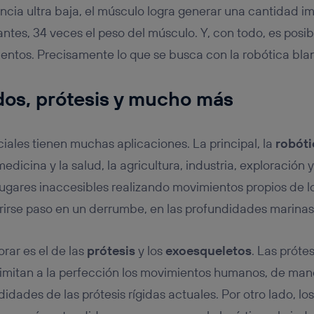
ia ultra baja, el músculo logra generar una cantidad i
ntes, 34 veces el peso del músculo. Y, con todo, es posi
entos. Precisamente lo que se busca con la robótica bla
dos, prótesis y mucho más
ciales tienen muchas aplicaciones. La principal, la
robóti
icina y la salud, la agricultura, industria, exploración 
lugares inaccesibles realizando movimientos propios de 
rirse paso en un derrumbe, en las profundidades marina
rar es el de las
prótesis
y los
exoesqueletos
. Las próte
s imitan a la perfección los movimientos humanos, de man
idades de las prótesis rígidas actuales. Por otro lado, l