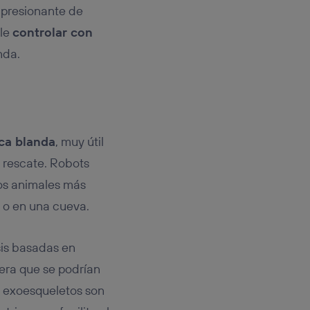
mpresionante de
ble
controlar con
nda.
ca blanda
, muy útil
y rescate. Robots
los animales más
s o en una cueva.
sis basadas en
era que se podrían
os exoesqueletos son