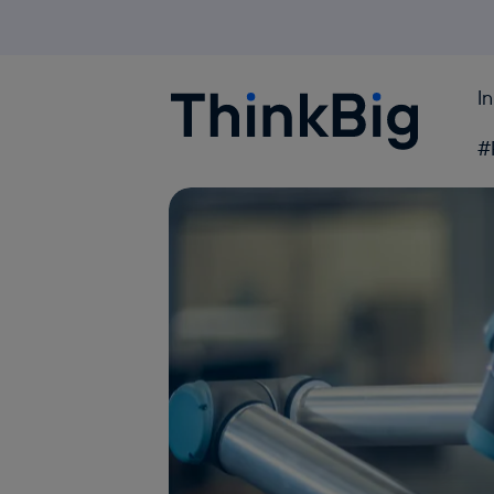
I
Blogthinkbig.com
#