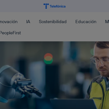
nnovación
IA
Sostenibilidad
Educación
M
PeopleFirst