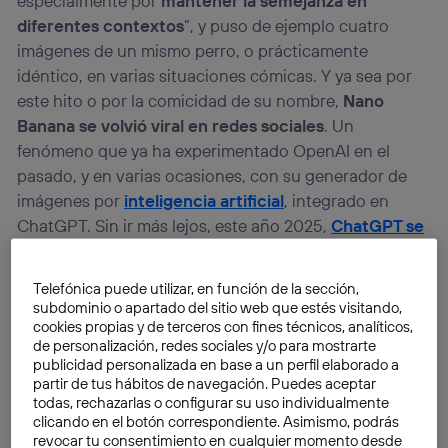
especialmente por
mantener la semejanza en
diferentes contextos
”, y puso de ejemplo cuatro
imágenes de un mismo perro, o prácticamente
idéntico, en varias situaciones cómicas. Y ya sea por
este hito o por la comicidad de su nombre,
Nano
Banana se volvió viral en redes sociales
. Un
fenómeno que ya ha experimentado OpenAI en el
pasado, y en varias ocasiones, con su generador de
imágenes por
inteligencia artificial
, integrado en
ChatGPT. Sin ir más lejos, este año 2025,
ChatGPT se
hizo viral
por crear
imágenes estilo Ghibli
y dibujos
hiperrealistas que
imitaban muñecos de acción
de
Telefónica puede utilizar, en función de la sección,
distintas profesiones y, en ocasiones, con el rostro del
subdominio o apartado del sitio web que estés visitando,
usuario.
cookies propias y de terceros con fines técnicos, analíticos,
de personalización, redes sociales y/o para mostrarte
publicidad personalizada en base a un perfil elaborado a
partir de tus hábitos de navegación. Puedes aceptar
todas, rechazarlas o configurar su uso individualmente
clicando en el botón correspondiente. Asimismo, podrás
revocar tu consentimiento en cualquier momento desde