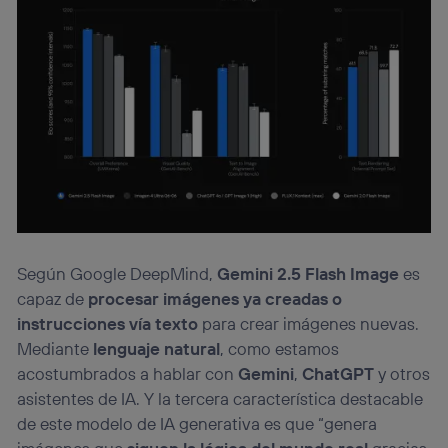
Según Google DeepMind,
Gemini 2.5 Flash Image
es
capaz de
procesar imágenes ya creadas o
instrucciones vía texto
para crear imágenes nuevas.
Mediante
lenguaje natural
, como estamos
acostumbrados a hablar con
Gemini
,
ChatGPT
y otros
asistentes de IA. Y la tercera característica destacable
de este modelo de IA generativa es que “genera