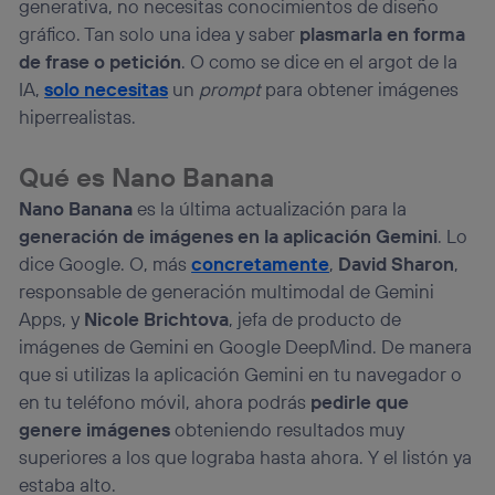
generativa, no necesitas conocimientos de diseño
identificador. Típicamente:
gráfico. Tan solo una idea y saber
plasmarla en forma
Si utilizas una
conexión de banda ancha
(p. ej., Wi-Fi),
de frase o petición
. O como se dice en el argot de la
el marketing o análisis se realizará en función de las
IA,
solo necesitas
un
prompt
para obtener imágenes
actividades de navegación de los miembros del hogar
que hayan dado su consentimiento.
hiperrealistas.
Si utilizas
datos móviles
, el marketing será más
personalizado, ya que se basará únicamente en la
Qué es Nano Banana
navegación del usuario del móvil.
Nano Banana
es la última actualización para la
Puedes gestionar los consentimientos Utiq seleccionando
“Administrar Utiq” en la parte inferior de esta página web o
generación de imágenes en la aplicación Gemini
. Lo
visitando el
portal de privacidad de Utiq
dice Google. O, más
concretamente
,
David Sharon
,
(“consenthub”)
. Para más información, consulta
responsable de generación multimodal de Gemini
la
política de privacidad de Utiq
.
Apps, y
Nicole Brichtova
, jefa de producto de
imágenes de Gemini en Google DeepMind. De manera
que si utilizas la aplicación Gemini en tu navegador o
en tu teléfono móvil, ahora podrás
pedirle que
genere imágenes
obteniendo resultados muy
superiores a los que lograba hasta ahora. Y el listón ya
estaba alto.