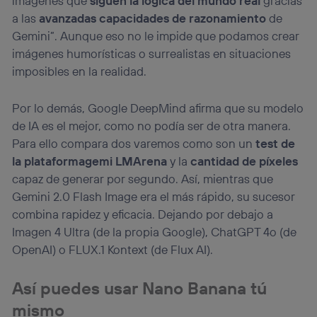
imágenes que
siguen la lógica del mundo real
gracias
a las
avanzadas capacidades de razonamiento
de
Gemini”. Aunque eso no le impide que podamos crear
imágenes humorísticas o surrealistas en situaciones
imposibles en la realidad.
Por lo demás, Google DeepMind afirma que su modelo
de IA es el mejor, como no podía ser de otra manera.
Para ello compara dos varemos como son un
test de
la plataformagemi LMArena
y la
cantidad de píxeles
capaz de generar por segundo. Así, mientras que
Gemini 2.0 Flash Image era el más rápido, su sucesor
combina rapidez y eficacia. Dejando por debajo a
Imagen 4 Ultra (de la propia Google), ChatGPT 4o (de
OpenAI) o FLUX.1 Kontext (de Flux AI).
Así puedes usar Nano Banana tú
mismo