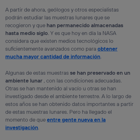
identificador. Típicamente:
Si utilizas una
conexión de banda ancha
(p. ej., Wi-Fi),
A partir de ahora, geólogos y otros especialistas
el marketing o análisis se realizará en función de las
podrán estudiar las muestras lunares que se
actividades de navegación de los miembros del hogar
recogieron y que
han permanecido almacenadas
que hayan dado su consentimiento.
hasta medio siglo
. Y es que hoy en día la NASA
Si utilizas
datos móviles
, el marketing será más
considera que existen medios tecnológicos lo
personalizado, ya que se basará únicamente en la
navegación del usuario del móvil.
suficientemente avanzados como para
obtener
Puedes gestionar los consentimientos Utiq seleccionando
mucha mayor cantidad de información
.
“Administrar Utiq” en la parte inferior de esta página web o
visitando el
portal de privacidad de Utiq
Algunas de estas muestras
se han preservado en un
(“consenthub”)
. Para más información, consulta
la
política de privacidad de Utiq
.
ambiente lunar
, con las condiciones adecuadas.
Otras se han mantenido al vacío u otras se han
investigado desde el ambiente terrestre. A lo largo de
estos años se han obtenido datos importantes a partir
de estas muestras lunares. Pero ha llegado el
momento de que
entre gente nueva en la
investigación
.