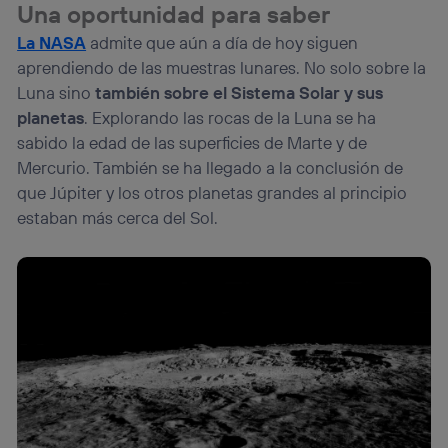
Una oportunidad para saber
La NASA
admite que aún a día de hoy siguen
aprendiendo de las muestras lunares. No solo sobre la
Luna sino
también sobre el Sistema Solar y sus
planetas
. Explorando las rocas de la Luna se ha
sabido la edad de las superficies de Marte y de
Mercurio. También se ha llegado a la conclusión de
que Júpiter y los otros planetas grandes al principio
estaban más cerca del Sol.