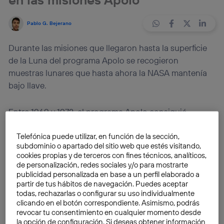
Pablo G. Bejerano
Durante las misiones que llegaron hasta la superficie
de la Luna del programa Apolo se recogieron
muestras lunares que hasta ahora la NASA mantenía
bajo llave.
Entre 1969 y 1972, el programa Apolo consiguió
alcanzar la superficie lunar en seis ocasiones en
misiones tripuladas. Durante estos viajes se exploró el
Telefónica puede utilizar, en función de la sección,
subdominio o apartado del sitio web que estés visitando,
satélite y se obtuvieron diversas muestras lunares. En
cookies propias y de terceros con fines técnicos, analíticos,
total fueron
382 kilos de roca traída de la Luna
.
de personalización, redes sociales y/o para mostrarte
publicidad personalizada en base a un perfil elaborado a
partir de tus hábitos de navegación. Puedes aceptar
Hasta ahora todo este arsenal para la investigación
todas, rechazarlas o configurar su uso individualmente
estaba en manos de la NASA y con acceso vetado. Sin
clicando en el botón correspondiente. Asimismo, podrás
embargo, en el año en que
se cumple el 50
revocar tu consentimiento en cualquier momento desde
la opción de configuración. Si deseas obtener información