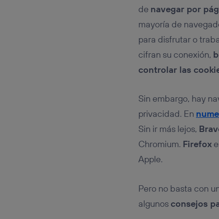
de
navegar por pá
mayoría de navegado
para disfrutar o trab
cifran su conexión,
b
controlar las cooki
Sin embargo, hay n
privacidad. En
numer
Sin ir más lejos,
Brav
Chromium.
Firefox
e
Apple.
Pero no basta con u
algunos
consejos p