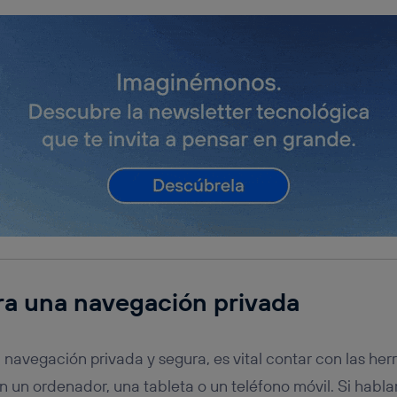
ra una navegación privada
a navegación privada y segura, es vital contar con las he
 un ordenador, una tableta o un teléfono móvil. Si habl