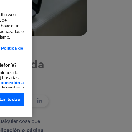
sitio web
, de
n base a un
rechazarlas o
mismo,
Política de
 privada
lefonía?
cciones de
o) basadas
conexión a
ticipantes, y
ar todas
e elección y
fonía
,
omunicaciones
ualquier cosa que
licación o página