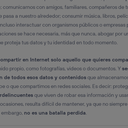
tificador se asigna a la conexión de internet, por lo que cualquier pe
u dispositivo y consienta el uso de la tecnología recibirá el mismo iden
; comunicarnos con amigos, familiares, compañeros de tr
nte:
 pasa a nuestro alrededor; consumir música, libros, pelícu
izas una
conexión de banda ancha
(p. ej., Wi-Fi), el marketing o análi
incluso interactuar con organismos públicos o empresas 
ará en función de las actividades de navegación de los miembros del
dado su consentimiento.
aciones se hace necesaria, más que nunca, abogar por 
izas
datos móviles
, el marketing será más personalizado, ya que se ba
e proteja tus datos y tu identidad en todo momento.
ente en la navegación del usuario del móvil.
stionar los consentimientos Utiq seleccionando “Administrar Utiq” e
de esta página web o visitando el
portal de privacidad de Utiq (“c
ompartir en Internet solo aquello que quieres compa
información, consulta la
política de privacidad de Utiq
.
ido propio, como fotografías, videos o documentos. Y
se
n de todos esos datos y contenidos
que almacenamos 
nube o que compartimos en redes sociales. Es decir: prot
erdelincuentes
que viven de robar esa información y usar
n ocasiones, resulta difícil de mantener, ya que no siem
n embargo,
no es una batalla perdida
.