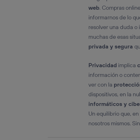
Este iden
conecte s
web
. Compras online
Típicame
informarnos de lo que
Si util
resolver una duda o 
realiz
hayan 
muchas de esas situ
Si util
privada y segura
qu
únicam
Puedes ge
inferior 
Privacidad
implica
c
Para más 
información o conten
ver con la
protecció
dispositivos, en la 
informáticos y cib
Un equilibrio que, e
nosotros mismos. Si