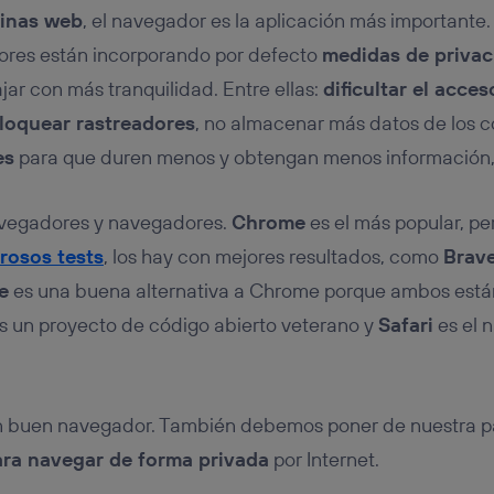
ginas web
, el navegador es la aplicación más importante. 
res están incorporando por defecto
medidas de privac
ajar con más tranquilidad. Entre ellas:
dificultar el acces
loquear rastreadores
, no almacenar más datos de los c
es
para que duren menos y obtengan menos información,
avegadores y navegadores.
Chrome
es el más popular, pe
osos tests
, los hay con mejores resultados, como
Brav
e
es una buena alternativa a Chrome porque ambos est
s un proyecto de código abierto veterano y
Safari
es el 
n buen navegador. También debemos poner de nuestra pa
ara navegar de forma privada
por Internet.