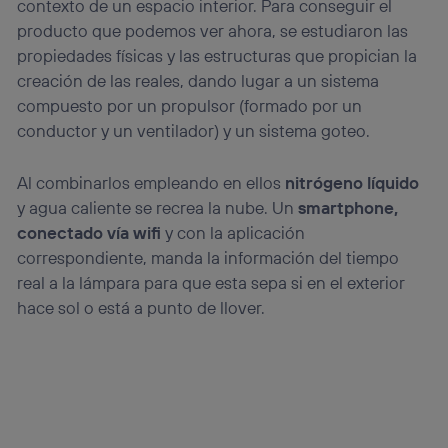
contexto de un espacio interior. Para conseguir el
Si utilizas una
conexión de banda ancha
(p. ej., Wi-Fi),
el marketing o análisis se realizará en función de las
producto que podemos ver ahora, se estudiaron las
actividades de navegación de los miembros del hogar
propiedades físicas y las estructuras que propician la
que hayan dado su consentimiento.
creación de las reales, dando lugar a un sistema
Si utilizas
datos móviles
, el marketing será más
compuesto por un propulsor (formado por un
personalizado, ya que se basará únicamente en la
conductor y un ventilador) y un sistema goteo.
navegación del usuario del móvil.
Puedes gestionar los consentimientos Utiq seleccionando
“Administrar Utiq” en la parte inferior de esta página web o
Al combinarlos empleando en ellos
nitrógeno líquido
visitando el
portal de privacidad de Utiq
y agua caliente se recrea la nube. Un
smartphone,
(“consenthub”)
. Para más información, consulta
conectado vía wifi
y con la aplicación
la
política de privacidad de Utiq
.
correspondiente, manda la información del tiempo
real a la lámpara para que esta sepa si en el exterior
hace sol o está a punto de llover.