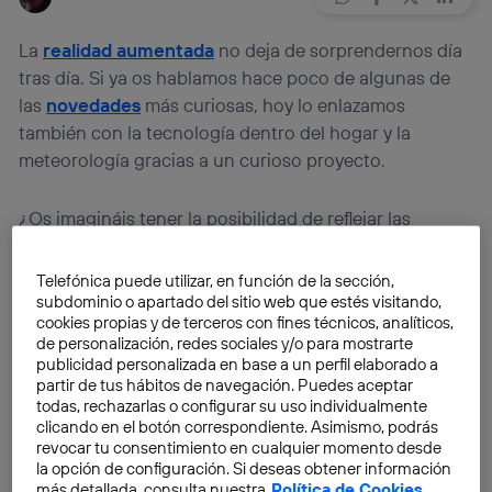
La
realidad aumentada
no deja de sorprendernos día
tras día. Si ya os hablamos hace poco de algunas de
las
novedades
más curiosas, hoy lo enlazamos
también con la tecnología dentro del hogar y la
meteorología gracias a un curioso proyecto.
¿Os imagináis tener la posibilidad de reflejar las
condiciones meteorológicas del exterior dentro de
casa? Esa es la idea de
Nebula 12,
un producto
Telefónica puede utilizar, en función de la sección,
desarrollado por la empresa suiza Micasa en
subdominio o apartado del sitio web que estés visitando,
cookies propias y de terceros con fines técnicos, analíticos,
colaboración con
Pjadad
en el diseño, basado en un
de personalización, redes sociales y/o para mostrarte
concepto de
Studio Total
y con el desarrollo de
publicidad personalizada en base a un perfil elaborado a
Christian Isberg.
Se trata de una lámpara capaz de
partir de tus hábitos de navegación. Puedes aceptar
todas, rechazarlas o configurar su uso individualmente
recrear una nube
dentro de casa.
clicando en el botón correspondiente. Asimismo, podrás
revocar tu consentimiento en cualquier momento desde
la opción de configuración. Si deseas obtener información
más detallada, consulta nuestra
Política de Cookies
.