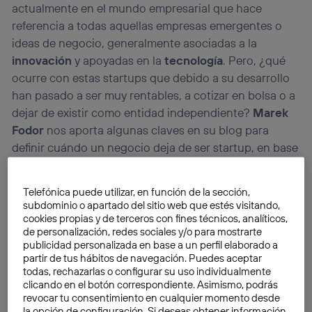
actualmente en el mundo empresarial que hace
referencia a todas aquellas empresas emergentes o
ideas de negocio, generalmente asociadas a la
innovación
y apoyadas en la
tecnología
. Pero, ¿qué
ocurre con estas startups que debido a su desarrollo
han pasado a ser muy rentables, a cotizar en bolsa o a
dejar de existir como entidad independiente?
Marek
Fodor
nos aporta algunas claves en su blog para
definir cuándo un negocio deja de ser startup, en base
a una serie de indicadores que pasaremos a explicar a
continuación.
Telefónica puede utilizar, en función de la sección,
subdominio o apartado del sitio web que estés visitando,
Una startup es una
empresa de capital riesgo
que se
cookies propias y de terceros con fines técnicos, analíticos,
de personalización, redes sociales y/o para mostrarte
caracteriza por ofrecer un
bajo coste de
publicidad personalizada en base a un perfil elaborado a
implementación
, un
riesgo más alto
y una
partir de tus hábitos de navegación. Puedes aceptar
retroalimentación de la inversión potencial
más
todas, rechazarlas o configurar su uso individualmente
clicando en el botón correspondiente. Asimismo, podrás
atractiva para los inversores. De todas estas empresas
revocar tu consentimiento en cualquier momento desde
sólo aquellas que alcanzan los primeros objetivos y
la opción de configuración. Si deseas obtener información