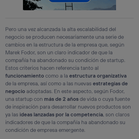
identificador. Típicamente:
Si utilizas una
conexión de banda ancha
(p. ej., Wi-Fi),
el marketing o análisis se realizará en función de las
actividades de navegación de los miembros del hogar
que hayan dado su consentimiento.
Pero una vez alcanzada la alta escalabilidad del
Si utilizas
datos móviles
, el marketing será más
negocio se producen necesariamente una serie de
personalizado, ya que se basará únicamente en la
cambios en la estructura de la empresa que, según
navegación del usuario del móvil.
Marek Fodor, son un claro indicador de que la
Puedes gestionar los consentimientos Utiq seleccionando
compañía ha abandonado su condición de startup.
“Administrar Utiq” en la parte inferior de esta página web o
visitando el
portal de privacidad de Utiq
Estos criterios hacen referencia tanto al
(“consenthub”)
. Para más información, consulta
funcionamiento
como a la
estructura organizativa
la
política de privacidad de Utiq
.
de la empresa, así como a las nuevas
estrategias de
negocio
adoptadas. En este aspecto, según Fodor,
una startup con
más de 2 años
de vida o cuya fuente
de inspiración para desarrollar nuevos productos son
ya las
ideas lanzadas por la competencia
, son claros
indicadores de que la compañía ha abandonado su
condición de empresa emergente.