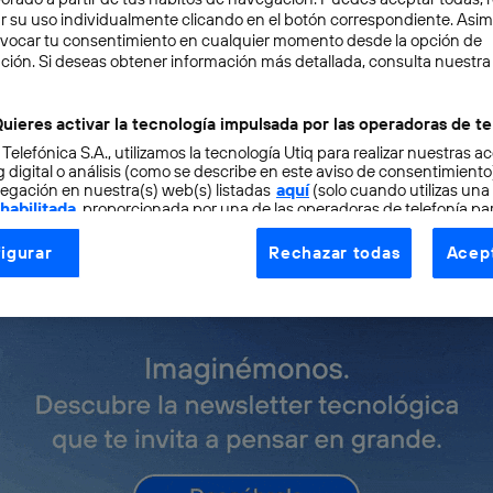
r su uso individualmente clicando en el botón correspondiente. Asi
evocar tu consentimiento en cualquier momento desde la opción de
ción. Si deseas obtener información más detallada, consulta nuestra
uieres activar la tecnología impulsada por las operadoras de te
 Telefónica S.A., utilizamos la tecnología Utiq para realizar nuestras a
 digital o análisis (como se describe en este aviso de consentimient
egación en nuestra(s) web(s) listadas
aquí
(solo cuando utilizas una
 habilitada
, proporcionada por una de las operadoras de telefonía par
tu consentimiento en cada página web).
igurar
Rechazar todas
Acept
ogía Utiq está diseñada con la privacidad como prioridad ofreciéndot
ogía utiliza un identificador cifrado creado por tu
operadora de tele
o tu dirección IP y otra información de la cuenta de cliente de telec
 a la conexión que utilizas (p. ej., número de teléfono móvil).
tificador se asigna a la conexión de internet, por lo que cualquier pe
u dispositivo y consienta el uso de la tecnología recibirá el mismo iden
nte:
izas una
conexión de banda ancha
(p. ej., Wi-Fi), el marketing o análi
ará en función de las actividades de navegación de los miembros del
dado su consentimiento.