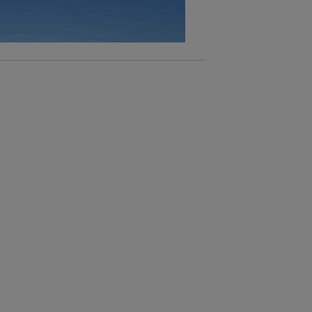
sará
n la parte
onsenthub”)
.