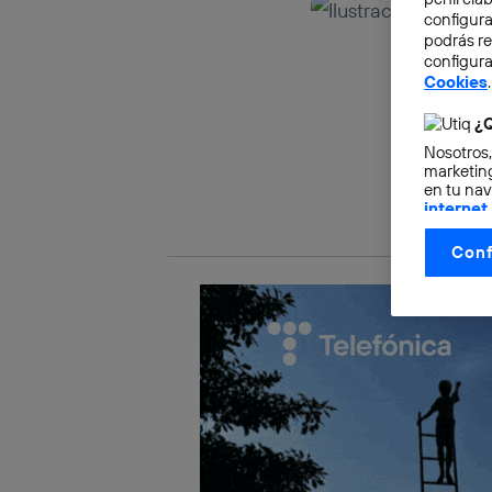
configura
podrás r
configura
Cookies
.
¿Q
Nosotros,
marketing
en tu nav
internet
otorgas 
Conf
La tecnol
control.
La tecnol
utilizand
vinculada
Este iden
conecte s
Típicame
Si util
realiz
hayan 