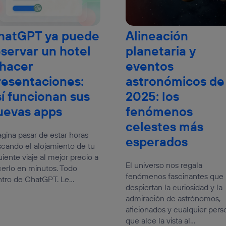
hatGPT ya puede
Alineación
eservar un hotel
planetaria y
 hacer
eventos
resentaciones:
astronómicos de
sí funcionan sus
2025: los
uevas apps
fenómenos
celestes más
gina pasar de estar horas
esperados
cando el alojamiento de tu
uiente viaje al mejor precio a
El universo nos regala
erlo en minutos. Todo
fenómenos fascinantes que
tro de ChatGPT. Le...
despiertan la curiosidad y la
admiración de astrónomos,
aficionados y cualquier pers
que alce la vista al...