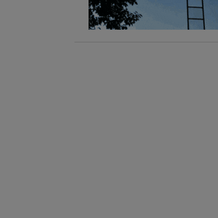
Si util
únicam
Puedes ge
inferior 
Para más 