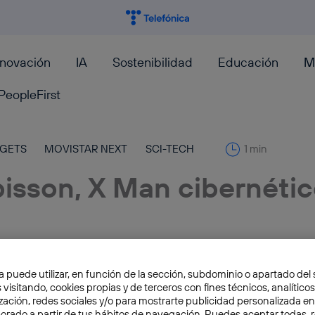
nnovación
IA
Sostenibilidad
Educación
M
PeopleFirst
GETS
MOVISTAR NEXT
SCI-TECH
1 min
bisson, X Man cibernéti
a puede utilizar, en función de la sección, subdominio o apartado del 
 visitando, cookies propias y de terceros con fines técnicos, analíticos
zación, redes sociales y/o para mostrarte publicidad personalizada e
aborado a partir de tus hábitos de navegación. Puedes aceptar todas, 