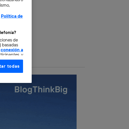
mismo,
Política de
lefonía?
cciones de
o) basadas
conexión a
ticipantes, y
ar todas
e elección y
fonía
,
omunicaciones
rsona que
tificador.
sis se
 hogar que