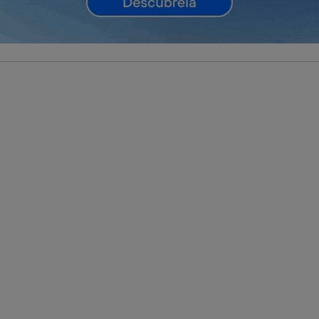
izas
datos móviles
, el marketing será más personalizado, ya que se ba
ente en la navegación del usuario del móvil.
stionar los consentimientos Utiq seleccionando “Administrar Utiq” e
de esta página web o visitando el
portal de privacidad de Utiq (“c
información, consulta la
política de privacidad de Utiq
.