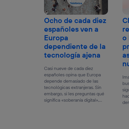
Ocho de cada diez
C
españoles ven a
r
Europa
o
dependiente de la
p
tecnología ajena
a
n
Casi nueve de cada diez
españoles opina que Europa
Ima
depende demasiado de las
bus
tecnológicas extranjeras. Sin
sig
embargo, si les preguntas qué
hac
significa «soberanía digital»,...
den