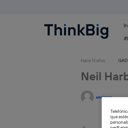
I
Blogthinkbig.com
#
Hace 13 años
GAD
Neil Har
adminpre
Telefónic
que estés
personali
perfil el