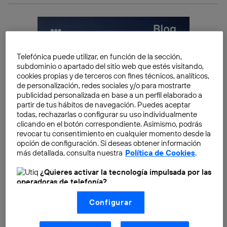
Telefónica puede utilizar, en función de la sección,
subdominio o apartado del sitio web que estés visitando,
cookies propias y de terceros con fines técnicos, analíticos,
de personalización, redes sociales y/o para mostrarte
publicidad personalizada en base a un perfil elaborado a
partir de tus hábitos de navegación. Puedes aceptar
todas, rechazarlas o configurar su uso individualmente
clicando en el botón correspondiente. Asimismo, podrás
revocar tu consentimiento en cualquier momento desde la
opción de configuración. Si deseas obtener información
más detallada, consulta nuestra
Política de Cookies
.
¿Quieres activar la tecnología impulsada por las
operadoras de telefonía?
Nosotros, Telefónica S.A., utilizamos la tecnología Utiq para
¿Qué es la neuroarquitectura?
Configurar
realizar nuestras acciones de marketing digital o análisis
(como se describe en este aviso de consentimiento)
La neuroarquitectura puede definirse como la
basadas en tu navegación en nuestra(s) web(s)