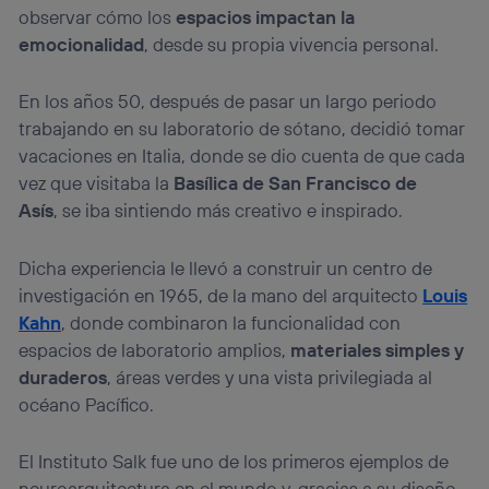
observar cómo los
espacios impactan la
Puedes gestionar los consentimientos Utiq seleccionando
“Administrar Utiq” en la parte inferior de esta página web o
emocionalidad
, desde su propia vivencia personal.
visitando el
portal de privacidad de Utiq
(“consenthub”)
. Para más información, consulta
la
política de privacidad de Utiq
.
En los años 50, después de pasar un largo periodo
trabajando en su laboratorio de sótano, decidió tomar
vacaciones en Italia, donde se dio cuenta de que cada
vez que visitaba la
Basílica de San Francisco de
Asís
, se iba sintiendo más creativo e inspirado.
Dicha experiencia le llevó a construir un centro de
investigación en 1965, de la mano del arquitecto
Louis
Kahn
, donde combinaron la funcionalidad con
espacios de laboratorio amplios,
materiales simples y
duraderos
, áreas verdes y una vista privilegiada al
océano Pacífico.
El Instituto Salk fue uno de los primeros ejemplos de
neuroarquitectura en el mundo y, gracias a su diseño,