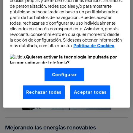
cookies propias y de terceros con fines técnicos, analíticos,
algunos de estos avances.
de personalización, redes sociales y/o para mostrarte
publicidad personalizada en base a un perfil elaborado a
partir de tus hábitos de navegación. Puedes aceptar
todas, rechazarlas o configurar su uso individualmente
clicando en el botón correspondiente. Asimismo, podrás
revocar tu consentimiento en cualquier momento desde
la opción de configuración. Si deseas obtener información
más detallada, consulta nuestra
Política de Cookies
.
¿Quieres activar la tecnología impulsada por
las operadoras de telefonía?
Nosotros, Telefónica S.A., utilizamos la tecnología Utiq para
Configurar
realizar nuestras acciones de marketing digital o análisis
(como se describe en este aviso de consentimiento)
basadas en tu navegación en nuestra(s) web(s)
listadas
aquí
(solo cuando utilizas una
conexión a
Rechazar todas
Aceptar todas
internet habilitada
, proporcionada por una de las
operadoras de telefonía participantes, y otorgas tu
consentimiento en cada página web).
La tecnología Utiq está diseñada con la privacidad como
prioridad ofreciéndote elección y control.
La tecnología utiliza un identificador cifrado creado por tu
Mejorando las energías renovables
operadora de telefonía
, utilizando tu dirección IP y otra