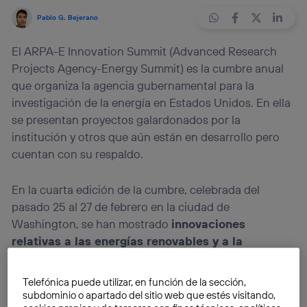
Pablo G. Bejerano
El ARPA-E Innovation Summit (Advanced Research
Projects Agency-Energy Summit) es la cumbre anual
que organiza la agencia gubernamental para la
investigación de la energía en Estados Unidos. En ella
se presentan proyectos galardonados por la
institución y otros que aún están en desarrollo pero
cuentan con su respaldo.
En la cuarta edición de la cumbre, celebrada del
pasado 25 al 27 de febrero en la ciudad de
Washington, se han mostrado
innovaciones
relativas a las energías renovables y a la
eficiencia
. En
MIT Technology Review
han
seleccionado siete tecnologías que podrían influir en
Telefónica puede utilizar, en función de la sección,
un futuro próximo. Analizamos las posibilidades de
subdominio o apartado del sitio web que estés visitando,