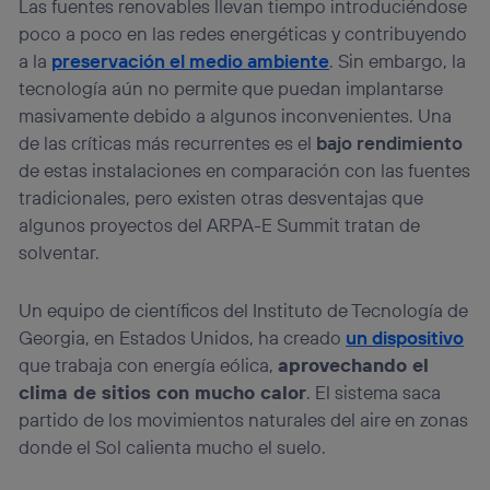
Las fuentes renovables llevan tiempo introduciéndose
información de la cuenta de cliente de
poco a poco en las redes energéticas y contribuyendo
telecomunicaciones vinculada a la conexión que utilizas
(p. ej., número de teléfono móvil).
a la
preservación el medio ambiente
. Sin embargo, la
tecnología aún no permite que puedan implantarse
Este identificador se asigna a la conexión de internet, por
lo que cualquier persona que conecte su dispositivo y
masivamente debido a algunos inconvenientes. Una
consienta el uso de la tecnología recibirá el mismo
de las críticas más recurrentes es el
bajo rendimiento
identificador. Típicamente:
de estas instalaciones en comparación con las fuentes
Si utilizas una
conexión de banda ancha
(p. ej., Wi-Fi),
tradicionales, pero existen otras desventajas que
el marketing o análisis se realizará en función de las
actividades de navegación de los miembros del hogar
algunos proyectos del ARPA-E Summit tratan de
que hayan dado su consentimiento.
solventar.
Si utilizas
datos móviles
, el marketing será más
personalizado, ya que se basará únicamente en la
Un equipo de científicos del Instituto de Tecnología de
navegación del usuario del móvil.
Georgia, en Estados Unidos, ha creado
un dispositivo
Puedes gestionar los consentimientos Utiq seleccionando
que trabaja con energía eólica,
aprovechando el
“Administrar Utiq” en la parte inferior de esta página web o
visitando el
portal de privacidad de Utiq
clima de sitios con mucho calor
. El sistema saca
(“consenthub”)
. Para más información, consulta
partido de los movimientos naturales del aire en zonas
la
política de privacidad de Utiq
.
donde el Sol calienta mucho el suelo.