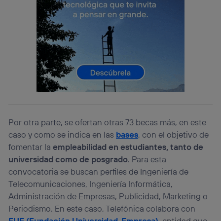
Si utilizas una
conexión de banda ancha
(p. ej., Wi-Fi),
el marketing o análisis se realizará en función de las
actividades de navegación de los miembros del hogar
que hayan dado su consentimiento.
Si utilizas
datos móviles
, el marketing será más
personalizado, ya que se basará únicamente en la
navegación del usuario del móvil.
Puedes gestionar los consentimientos Utiq seleccionando
“Administrar Utiq” en la parte inferior de esta página web o
visitando el
portal de privacidad de Utiq
(“consenthub”)
. Para más información, consulta
la
política de privacidad de Utiq
.
Por otra parte, se ofertan otras 73 becas más, en este
caso y como se indica en las
bases
, con el objetivo de
fomentar la
empleabilidad en estudiantes, tanto de
universidad como de posgrado
. Para esta
convocatoria se buscan perfiles de Ingeniería de
Telecomunicaciones, Ingeniería Informática,
Administración de Empresas, Publicidad, Marketing o
Periodismo. En este caso, Telefónica colabora con
FUE (Fundación Universidad-Empresa)
, entidad que