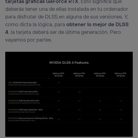
tarjetas gráficas GeForce RTX
. Esto significa que
deberás tener una de ellas instalada en tu ordenador
para disfrutar de DLSS en alguna de sus versiones. Y,
como dicta la lógica, para
obtener lo mejor de DLSS
4
, la tarjeta deberá ser de última generación. Pero
vayamos por partes.