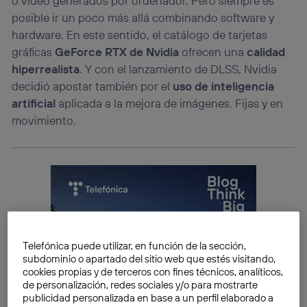
o video generados por ordenador. Pero siempre es
posible ir un poco más allá combinando software y
hardware. En este sentido, el catálogo de tarjetas
gráficas
GeForce RTX de Nvidia
ofrecen una
calidad
hiperrealista
. Y con el lanzamiento de DLSS, Nvidia
decidió apostar también por el
uso de inteligencia
artificial
aplicada a la mejora de imágenes. Fijas y en
movimiento.
Telefónica puede utilizar, en función de la sección,
subdominio o apartado del sitio web que estés visitando,
cookies propias y de terceros con fines técnicos, analíticos,
de personalización, redes sociales y/o para mostrarte
publicidad personalizada en base a un perfil elaborado a