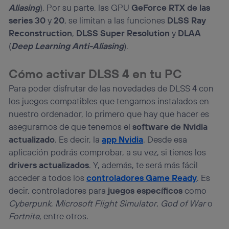
Aliasing
). Por su parte, las GPU
GeForce RTX de las
series 30
y
20
, se limitan a las funciones
DLSS Ray
Reconstruction
,
DLSS Super Resolution
y
DLAA
(
Deep Learning Anti-Aliasing
).
Cómo activar DLSS 4 en tu PC
Para poder disfrutar de las novedades de DLSS 4 con
los juegos compatibles que tengamos instalados en
nuestro ordenador, lo primero que hay que hacer es
asegurarnos de que tenemos el
software de Nvidia
actualizado
. Es decir, la
app Nvidia
. Desde esa
aplicación podrás comprobar, a su vez, si tienes los
drivers actualizados
. Y, además, te será más fácil
acceder a todos los
controladores Game Ready
. Es
decir, controladores para
juegos específicos
como
Cyberpunk
,
Microsoft Flight Simulator
,
God of War
o
Fortnite
, entre otros.