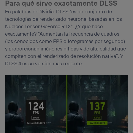
(p. ej., número de teléfono móvil).
Para qué sirve exactamente DLSS
Este identificador se asigna a la conexión de internet, por
En palabras de Nvidia, DLSS “es un conjunto de
lo que cualquier persona que conecte su dispositivo y
tecnologías de renderizado neuronal basadas en los
consienta el uso de la tecnología recibirá el mismo
identificador. Típicamente:
Núcleos Tensor GeForce RTX”. ¿Y qué hace
exactamente? “Aumentan la frecuencia de cuadros
Si utilizas una
conexión de banda ancha
(p. ej., Wi-Fi),
el marketing o análisis se realizará en función de las
(los conocidos como FPS o fotogramas por segundo)
actividades de navegación de los miembros del hogar
y proporcionan imágenes nítidas y de alta calidad que
que hayan dado su consentimiento.
compiten con el renderizado de resolución nativa”. Y
Si utilizas
datos móviles
, el marketing será más
DLSS 4 es su versión más reciente.
personalizado, ya que se basará únicamente en la
navegación del usuario del móvil.
Puedes gestionar los consentimientos Utiq seleccionando
“Administrar Utiq” en la parte inferior de esta página web o
visitando el
portal de privacidad de Utiq
(“consenthub”)
. Para más información, consulta
la
política de privacidad de Utiq
.