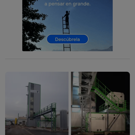
(p. ej., número de teléfono móvil).
Este identificador se asigna a la conexión de internet, por
lo que cualquier persona que conecte su dispositivo y
consienta el uso de la tecnología recibirá el mismo
identificador. Típicamente:
Si utilizas una
conexión de banda ancha
(p. ej., Wi-Fi),
el marketing o análisis se realizará en función de las
actividades de navegación de los miembros del hogar
que hayan dado su consentimiento.
Si utilizas
datos móviles
, el marketing será más
personalizado, ya que se basará únicamente en la
navegación del usuario del móvil.
Puedes gestionar los consentimientos Utiq seleccionando
“Administrar Utiq” en la parte inferior de esta página web o
visitando el
portal de privacidad de Utiq
(“consenthub”)
. Para más información, consulta
la
política de privacidad de Utiq
.