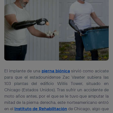
personalizado, ya que se basará únicamente en la
navegación del usuario del móvil.
Puedes gestionar los consentimientos Utiq seleccionando
“Administrar Utiq” en la parte inferior de esta página web o
visitando el
portal de privacidad de Utiq
(“consenthub”)
. Para más información, consulta
la
política de privacidad de Utiq
.
El implante de una
pierna biónica
sirvió como acicate
para que el estadounidense Zac Vawter subiera las
103 plantas del edificio Willis Tower, situado en
Chicago (Estados Unidos). Tras sufrir un accidente de
moto años antes, por el que se le tuvo que amputar la
mitad de la pierna derecha, este norteamericano entró
en el
Instituto de Rehabilitación
de Chicago, algo que