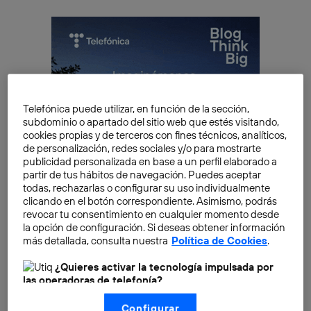
Telefónica puede utilizar, en función de la sección,
subdominio o apartado del sitio web que estés visitando,
cookies propias y de terceros con fines técnicos, analíticos,
de personalización, redes sociales y/o para mostrarte
publicidad personalizada en base a un perfil elaborado a
partir de tus hábitos de navegación. Puedes aceptar
todas, rechazarlas o configurar su uso individualmente
clicando en el botón correspondiente. Asimismo, podrás
revocar tu consentimiento en cualquier momento desde
la opción de configuración. Si deseas obtener información
más detallada, consulta nuestra
Política de Cookies
.
Estos nuevos avances son utilizados en
medicina
, con
¿Quieres activar la tecnología impulsada por
las operadoras de telefonía?
el objetivo de integrar la robótica en el cuidado de
Nosotros, Telefónica S.A., utilizamos la tecnología Utiq para
nuestra salud. En los últimos años se han implantado
Configurar
realizar nuestras acciones de marketing digital o análisis