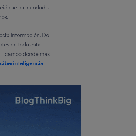
rsona que
tificador.
ición se ha inundado
nos.
sis se
 hogar que
 esta información. De
sará
ntes en toda esta
s. El campo donde más
n la parte
onsenthub”)
.
 ciberinteligencia
.