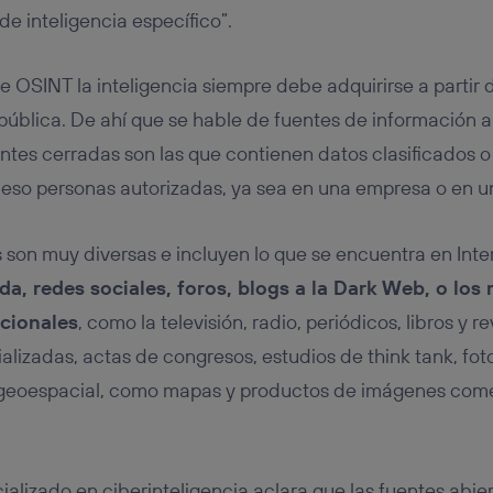
de inteligencia específico”.
e OSINT la inteligencia siempre debe adquirirse a partir
pública. De ahí que se hable de fuentes de información a
ntes cerradas son las que contienen datos clasificados o
ceso personas autorizadas, ya sea en una empresa o en u
s son muy diversas e incluyen lo que se encuentra en Inte
, redes sociales, foros, blogs a la Dark Web, o los
cionales
, como la televisión, radio, periódicos, libros y 
lizadas, actas de congresos, estudios de think tank, foto
 geoespacial, como mapas y productos de imágenes come
ializado en ciberinteligencia aclara que las fuentes abie