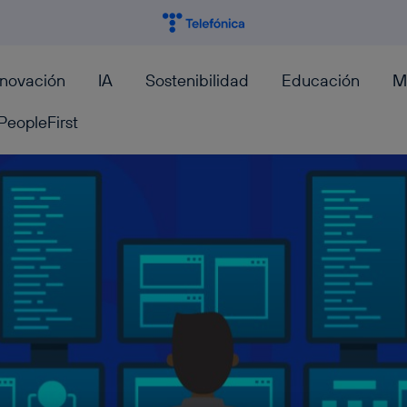
nnovación
IA
Sostenibilidad
Educación
M
PeopleFirst