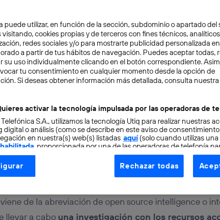
a puede utilizar, en función de la sección, subdominio o apartado del 
 visitando, cookies propias y de terceros con fines técnicos, analíticos
zación, redes sociales y/o para mostrarte publicidad personalizada e
aborado a partir de tus hábitos de navegación. Puedes aceptar todas, 
r su uso individualmente clicando en el botón correspondiente. Asi
evocar tu consentimiento en cualquier momento desde la opción de
HAIN
8 min
ción. Si deseas obtener información más detallada, consulta nuestra
rce Inteligence: qué ha
uieres activar la tecnología impulsada por las operadoras de te
 Telefónica S.A., utilizamos la tecnología Utiq para realizar nuestras a
T
 digital o análisis (como se describe en este aviso de consentimient
egación en nuestra(s) web(s) listadas
aquí
(solo cuando utilizas una
 habilitada
, proporcionada por una de las operadoras de telefonía par
tu consentimiento en cada página web).
igurar
Rechazar todas
Acept
ogía Utiq está diseñada con la privacidad como prioridad ofreciéndot
ogía utiliza un identificador cifrado creado por tu
operadora de tele
o tu dirección IP y otra información de la cuenta de cliente de telec
viene de la abreviación de open source intelligence o int
 a la conexión que utilizas (p. ej., número de teléfono móvil).
de llevar a cabo
una investigación con los recursos ac