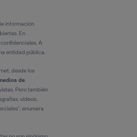
 de información
biertas. En
 confidenciales. A
na entidad pública.
rnet, desde los
 medios de
revistas. Pero también
grafías, vídeos,
rciales”, enumera
rtas no son sinónimo