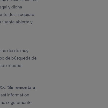
egal y dicha
nte de si requiere
a fuente abierta y
viene desde muy
tipo de búsqueda de
ntado recabar
XX. “
Se remonta a
cast Information
 como seguramente