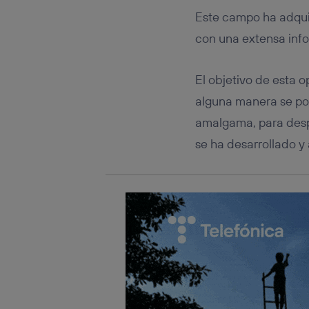
Este iden
conecte s
Este campo ha adquir
Típicame
con una extensa inf
Si util
realiz
hayan 
El objetivo de esta 
Si util
alguna manera se pod
únicam
amalgama, para despu
Puedes ge
inferior 
se ha desarrollado y
Para más 