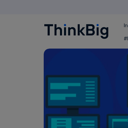
I
Blogthinkbig.com
#