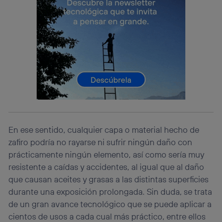
(p. ej., número de teléfono móvil).
Este identificador se asigna a la conexión de internet, por
lo que cualquier persona que conecte su dispositivo y
consienta el uso de la tecnología recibirá el mismo
identificador. Típicamente:
Si utilizas una
conexión de banda ancha
(p. ej., Wi-Fi),
el marketing o análisis se realizará en función de las
actividades de navegación de los miembros del hogar
que hayan dado su consentimiento.
Si utilizas
datos móviles
, el marketing será más
personalizado, ya que se basará únicamente en la
navegación del usuario del móvil.
En ese sentido, cualquier capa o material hecho de
Puedes gestionar los consentimientos Utiq seleccionando
zafiro podría no rayarse ni sufrir ningún daño con
“Administrar Utiq” en la parte inferior de esta página web o
prácticamente ningún elemento, así como sería muy
visitando el
portal de privacidad de Utiq
(“consenthub”)
. Para más información, consulta
resistente a caídas y accidentes, al igual que al daño
la
política de privacidad de Utiq
.
que causan aceites y grasas a las distintas superficies
durante una exposición prolongada. Sin duda, se trata
de un gran avance tecnológico que se puede aplicar a
cientos de usos a cada cual más práctico, entre ellos