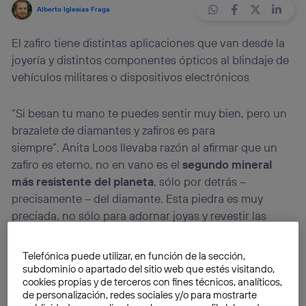
Alberto Iglesias Fraga
El zafiro tiene distintas aplicaciones que van desde la
joyería y distintos componentes ópticos al blindaje de
vehículos militares o dispositivos electrónicos
“Si besan tu mano te puedes sentir muy bien, pero un
brazalete de diamantes y zafiros es para
siempre”. Anita Loos llevaba razón al afirmar que un
zafiro es eterno, no en vano es el
segundo mineral
más resistente del planeta
, sólo por detrás –
precisamente – del diamante. Esta piedra es muy
preciada, no sólo para adornar joyas y revestir las
paredes de grandes mansiones, sino también por
dotar de un extra de protección a algunos dispositivos
Telefónica puede utilizar, en función de la sección,
tecnológicos.
subdominio o apartado del sitio web que estés visitando,
cookies propias y de terceros con fines técnicos, analíticos,
de personalización, redes sociales y/o para mostrarte