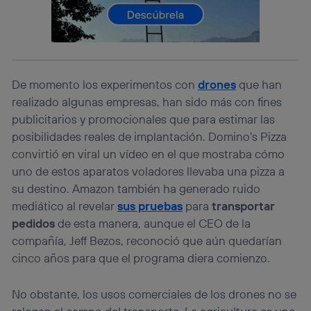
lo que cualquier persona que conecte su dispositivo y
consienta el uso de la tecnología recibirá el mismo
identificador. Típicamente:
Si utilizas una
conexión de banda ancha
(p. ej., Wi-Fi),
el marketing o análisis se realizará en función de las
De momento los experimentos con
drones
que han
actividades de navegación de los miembros del hogar
que hayan dado su consentimiento.
realizado algunas empresas, han sido más con fines
Si utilizas
datos móviles
, el marketing será más
publicitarios y promocionales que para estimar las
personalizado, ya que se basará únicamente en la
posibilidades reales de implantación. Domino’s Pizza
navegación del usuario del móvil.
convirtió en viral un vídeo en el que mostraba cómo
Puedes gestionar los consentimientos Utiq seleccionando
uno de estos aparatos voladores llevaba una pizza a
“Administrar Utiq” en la parte inferior de esta página web o
visitando el
portal de privacidad de Utiq
su destino. Amazon también ha generado ruido
(“consenthub”)
. Para más información, consulta
mediático al revelar
sus pruebas
para
transportar
la
política de privacidad de Utiq
.
pedidos
de esta manera, aunque el CEO de la
compañía, Jeff Bezos, reconoció que aún quedarían
cinco años para que el programa diera comienzo.
No obstante, los usos comerciales de los drones no se