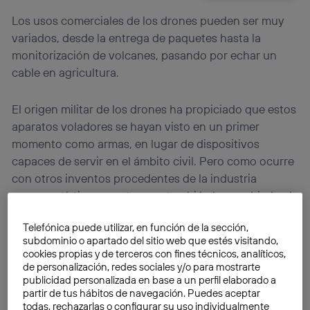
Los usos comerciales de los drones pueden ser muy
variados, desde la entrega de paquetes hasta la
monitorización de volcanes, pasando por echar un
cable en agricultura.
El origen militar de los drones ha propiciado que estos
aparatos voladores se hayan visto en un primer
momento como armas, en lugar de dispositivos
capaces de servir en el ámbito civil. Pero como ocurre
con otros inventos procedentes de la industria
armamentística, en este caso también ha cambiado el
concepto y
los usos comerciales de los drones están
Telefónica puede utilizar, en función de la sección,
emergiendo a medida que la tecnología se abarata.
subdominio o apartado del sitio web que estés visitando,
cookies propias y de terceros con fines técnicos, analíticos,
de personalización, redes sociales y/o para mostrarte
publicidad personalizada en base a un perfil elaborado a
partir de tus hábitos de navegación. Puedes aceptar
todas, rechazarlas o configurar su uso individualmente