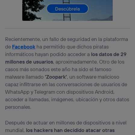
operadora de telefonía
, utilizando tu dirección IP y otra
información de la cuenta de cliente de
telecomunicaciones vinculada a la conexión que utilizas
(p. ej., número de teléfono móvil).
Este identificador se asigna a la conexión de internet, por
lo que cualquier persona que conecte su dispositivo y
Recientemente, un fallo de seguridad en la plataforma
consienta el uso de la tecnología recibirá el mismo
identificador. Típicamente:
de
Facebook
ha permitido que dichos piratas
Si utilizas una
conexión de banda ancha
(p. ej., Wi-Fi),
informáticos hayan podido acceder a
los datos de 29
el marketing o análisis se realizará en función de las
millones de usuarios
, aproximadamente. Otro de los
actividades de navegación de los miembros del hogar
casos más sonados este año ha sido el famoso
que hayan dado su consentimiento.
malware llamado
‘Zoopark’
, un software malicioso
Si utilizas
datos móviles
, el marketing será más
capaz infiltrarse en las conversaciones de usuarios de
personalizado, ya que se basará únicamente en la
navegación del usuario del móvil.
WhatsApp y Telegram con dispositivos Android,
Puedes gestionar los consentimientos Utiq seleccionando
acceder a llamadas, imágenes, ubicación y otros datos
“Administrar Utiq” en la parte inferior de esta página web o
personales.
visitando el
portal de privacidad de Utiq
(“consenthub”)
. Para más información, consulta
la
política de privacidad de Utiq
.
Después de actuar en millones de dispositivos a nivel
mundial,
los hackers han decidido atacar otras