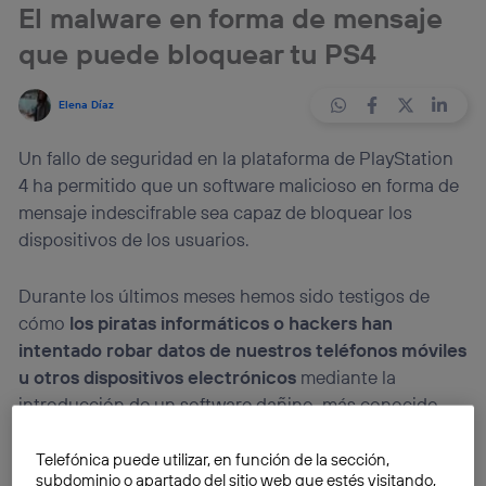
El malware en forma de mensaje
que puede bloquear tu PS4
Elena Díaz
Un fallo de seguridad en la plataforma de PlayStation
4 ha permitido que un software malicioso en forma de
mensaje indescifrable sea capaz de bloquear los
dispositivos de los usuarios.
Durante los últimos meses hemos sido testigos de
cómo
los piratas informáticos o hackers han
intentado robar datos de nuestros teléfonos móviles
u otros dispositivos electrónicos
mediante la
introducción de un software dañino, más conocido
como
malware
, en plataformas como WhatsApp u
otras redes sociales.
Telefónica puede utilizar, en función de la sección,
subdominio o apartado del sitio web que estés visitando,