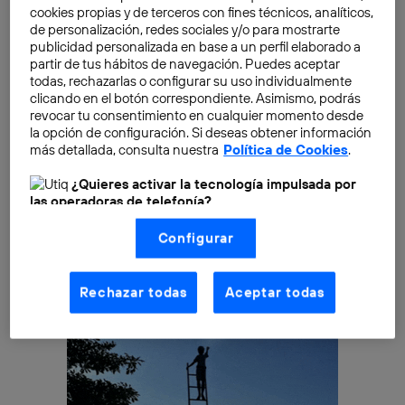
cookies propias y de terceros con fines técnicos, analíticos,
El malware es un código malicioso cuya intención es
de personalización, redes sociales y/o para mostrarte
dañar un dispositivo o robar datos personales
.
publicidad personalizada en base a un perfil elaborado a
partir de tus hábitos de navegación. Puedes aceptar
Accede
a través de Internet
mediante el correo
todas, rechazarlas o configurar su uso individualmente
electrónico, páginas webs más utilizadas o redes
clicando en el botón correspondiente. Asimismo, podrás
sociales, se instala y permanece oculto hasta robarnos
revocar tu consentimiento en cualquier momento desde
la opción de configuración. Si deseas obtener información
nuestra información.
más detallada, consulta nuestra
Política de Cookies
.
¿Quieres activar la tecnología impulsada por
las operadoras de telefonía?
Nosotros, Telefónica S.A., utilizamos la tecnología Utiq para
Configurar
realizar nuestras acciones de marketing digital o análisis
(como se describe en este aviso de consentimiento)
basadas en tu navegación en nuestra(s) web(s)
listadas
aquí
(solo cuando utilizas una
conexión a
Rechazar todas
Aceptar todas
internet habilitada
, proporcionada por una de las
operadoras de telefonía participantes, y otorgas tu
consentimiento en cada página web).
La tecnología Utiq está diseñada con la privacidad como
prioridad ofreciéndote elección y control.
La tecnología utiliza un identificador cifrado creado por tu