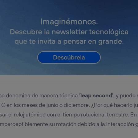
 se denomina de manera técnica
‘leap second’
, y puede 
TC en los meses de junio o diciembre. ¿Por qué hacerlo 
r el reloj atómico con el tiempo rotacional terrestre. En 
 imperceptiblemente su rotación debido a la interacción g