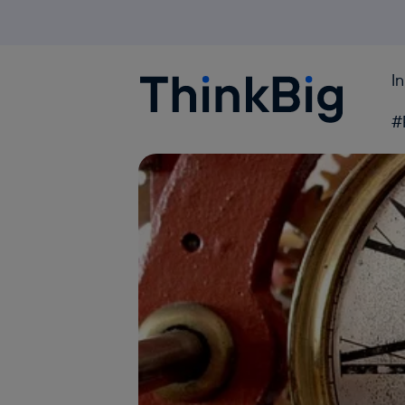
I
Blogthinkbig.com
#