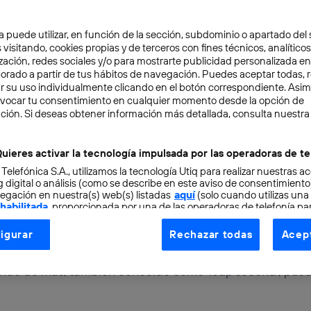
a puede utilizar, en función de la sección, subdominio o apartado del 
 visitando, cookies propias y de terceros con fines técnicos, analíticos
zación, redes sociales y/o para mostrarte publicidad personalizada e
aborado a partir de tus hábitos de navegación. Puedes aceptar todas, 
r su uso individualmente clicando en el botón correspondiente. Asi
evocar tu consentimiento en cualquier momento desde la opción de
ción. Si deseas obtener información más detallada, consulta nuestra
OCIMIENTO
3 min
 2015 durará un segund
uieres activar la tecnología impulsada por las operadoras de te
 Telefónica S.A., utilizamos la tecnología Utiq para realizar nuestras a
 digital o análisis (como se describe en este aviso de consentimient
egación en nuestra(s) web(s) listadas
aquí
(solo cuando utilizas una
 habilitada
, proporcionada por una de las operadoras de telefonía par
tu consentimiento en cada página web).
igurar
Rechazar todas
Acept
ogía Utiq está diseñada con la privacidad como prioridad ofreciéndot
erá un tanto peculiar. El 30 de junio, los relojes marcará
ogía utiliza un identificador cifrado creado por tu
operadora de tele
undo de más, también conocido como 'leap second', pued
o tu dirección IP y otra información de la cuenta de cliente de telec
 a la conexión que utilizas (p. ej., número de teléfono móvil).