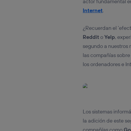
actor fundamental en
Internet
.
¿Recuerdan el ‘efe
Reddit
o
Yelp
, expe
segundo a nuestros r
las compañías sobre 
los ordenadores e Int
Los sistemas inform
la adición de este s
compañías como
Go