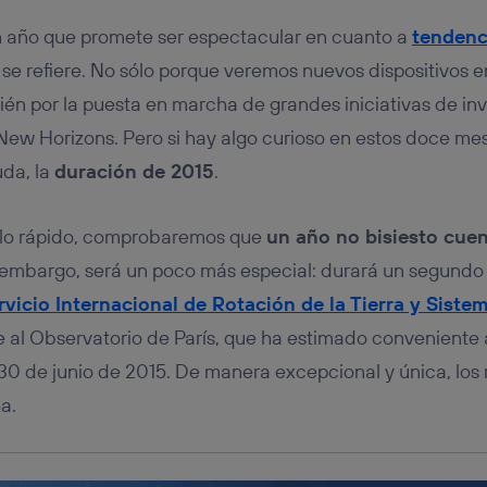
tificador se asigna a la conexión de internet, por lo que cualquier pe
u dispositivo y consienta el uso de la tecnología recibirá el mismo iden
año que promete ser espectacular en cuanto a
tendenc
nte:
se refiere. No sólo porque veremos nuevos dispositivos en
izas una
conexión de banda ancha
(p. ej., Wi-Fi), el marketing o análi
ará en función de las actividades de navegación de los miembros del
bién por la puesta en marcha de grandes iniciativas de in
dado su consentimiento.
New Horizons. Pero si hay algo curioso en estos doce m
izas
datos móviles
, el marketing será más personalizado, ya que se ba
ente en la navegación del usuario del móvil.
uda, la
duración de 2015
.
stionar los consentimientos Utiq seleccionando “Administrar Utiq” e
de esta página web o visitando el
portal de privacidad de Utiq (“c
ulo rápido, comprobaremos que
un año no bisiesto cue
información, consulta la
política de privacidad de Utiq
.
n embargo, será un poco más especial: durará un segundo
rvicio Internacional de Rotación de la Tierra y Siste
e al Observatorio de París, que ha estimado conveniente
 30 de junio de 2015. De manera excepcional y única, los 
a.