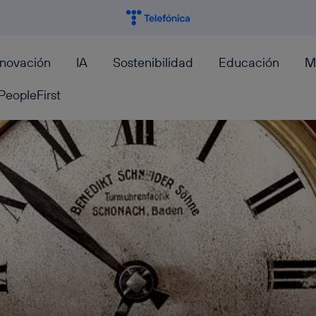
nnovación
IA
Sostenibilidad
Educación
M
PeopleFirst