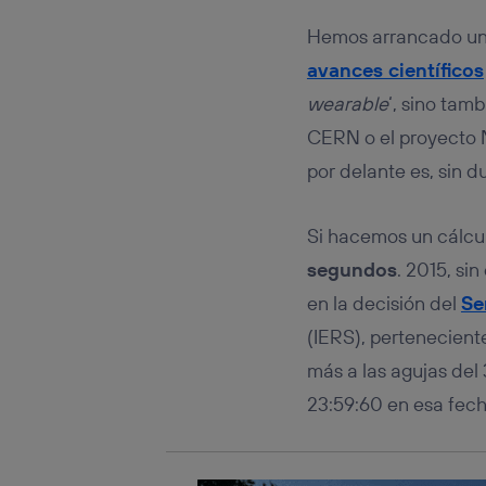
Este iden
conecte s
Hemos arrancado un 
Típicame
avances científicos
Si util
realiz
wearable
‘, sino tam
hayan 
CERN o el proyecto 
Si util
únicam
por delante es, sin d
Puedes ge
inferior 
Si hacemos un cálc
Para más 
segundos
. 2015, si
en la decisión del
Se
(IERS), pertenecient
más a las agujas del
23:59:60 en esa fech