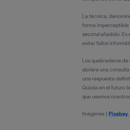
La técnica, denomi
forma imperceptible 
second
añadido. Es e
evitar fallos informát
Los quebraderos de 
abriera una consulta
una respuesta defini
Quizás en el futuro t
que usemos nosotro
Imágenes |
Pixabay