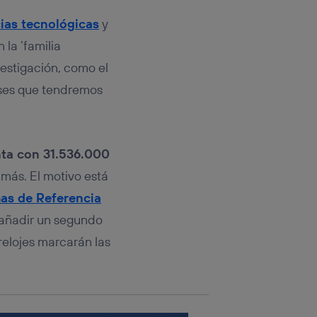
rsona que
tificador.
ias tecnológicas
y
 la ‘familia
sis se
 hogar que
vestigación, como el
eses que tendremos
sará
n la parte
onsenthub”)
.
nta con 31.536.000
 más. El motivo está
mas de Referencia
 añadir un segundo
relojes marcarán las