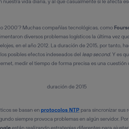
 nuestra vida diaria, y al que casualmente sí le afecta 
cto 2000’? Muchas compañías tecnológicas, como
Fours
rimentaron diversos problemas logísticos la última vez q
elojes, en el año 2012. La duración de 2015, por tanto, 
los posibles efectos indeseados del
leap second
. Y es q
ernet, medir el tiempo de forma precisa es una cuestión o
áticos se basan en
protocolos NTP
para sincronizar sus 
egundo siempre provoca problemas en algún servidor. Por
ogle
están realizando estrategias diferentes para ajustar