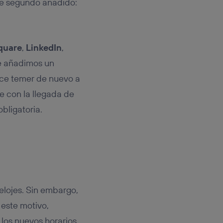
ese segundo añadido:
quare
,
LinkedIn
,
ue añadimos un
hace temer de nuevo a
ue con la llegada de
bligatoria.
relojes. Sin embargo,
 este motivo,
 los nuevos horarios.