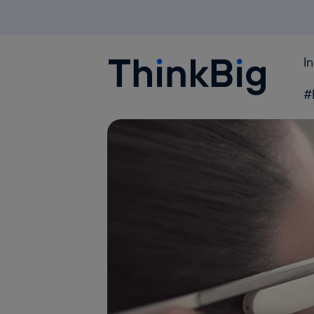
I
Blogthinkbig.com
#