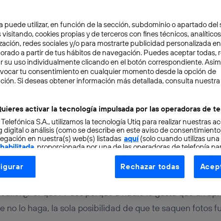
a puede utilizar, en función de la sección, subdominio o apartado del 
 visitando, cookies propias y de terceros con fines técnicos, analíticos
zación, redes sociales y/o para mostrarte publicidad personalizada e
aborado a partir de tus hábitos de navegación. Puedes aceptar todas, 
r su uso individualmente clicando en el botón correspondiente. Asi
evocar tu consentimiento en cualquier momento desde la opción de
ción. Si deseas obtener información más detallada, consulta nuestra
TAL
7 min
 Google Glass fracasó…
uieres activar la tecnología impulsada por las operadoras de te
 Telefónica S.A., utilizamos la tecnología Utiq para realizar nuestras a
 digital o análisis (como se describe en este aviso de consentimient
egación en nuestra(s) web(s) listadas
aquí
(solo cuando utilizas una
 habilitada
, proporcionada por una de las operadoras de telefonía par
tu consentimiento en cada página web).
igurar
Rechazar todas
Acept
ogía Utiq está diseñada con la privacidad como prioridad ofreciéndot
ar con una montura de gama alta y las chicas corren y s
ogía utiliza un identificador cifrado creado por tu
operadora de tele
la calle. ¿Por qué? Pues porque a nadie le gusta que un a
o tu dirección IP y otra información de la cuenta de cliente de telec
e no lo haga, la sola posibilidad de que te saquen fotos 
 a la conexión que utilizas (p. ej., número de teléfono móvil).