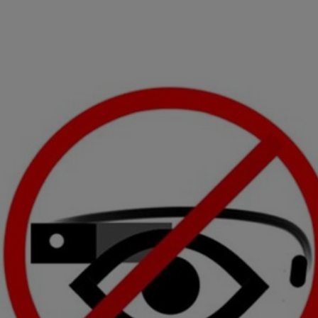
tificador se asigna a la conexión de internet, por lo que cualquier pe
u dispositivo y consienta el uso de la tecnología recibirá el mismo iden
nte:
izas una
conexión de banda ancha
(p. ej., Wi-Fi), el marketing o análi
ará en función de las actividades de navegación de los miembros del
dado su consentimiento.
izas
datos móviles
, el marketing será más personalizado, ya que se ba
ente en la navegación del usuario del móvil.
stionar los consentimientos Utiq seleccionando “Administrar Utiq” e
de esta página web o visitando el
portal de privacidad de Utiq (“c
información, consulta la
política de privacidad de Utiq
.