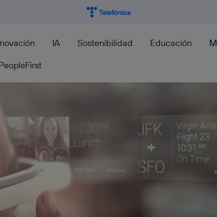
nnovación
IA
Sostenibilidad
Educación
M
PeopleFirst