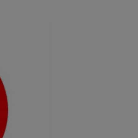
rsona que
tificador.
sis se
 hogar que
sará
n la parte
onsenthub”)
.