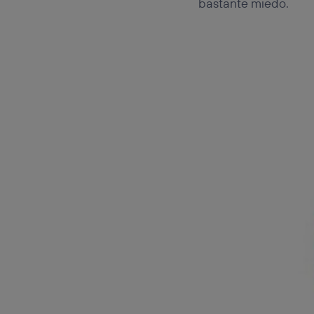
bastante miedo.
Este iden
conecte s
Típicame
Si util
realiz
hayan 
Si util
únicam
Puedes ge
inferior 
Para más 