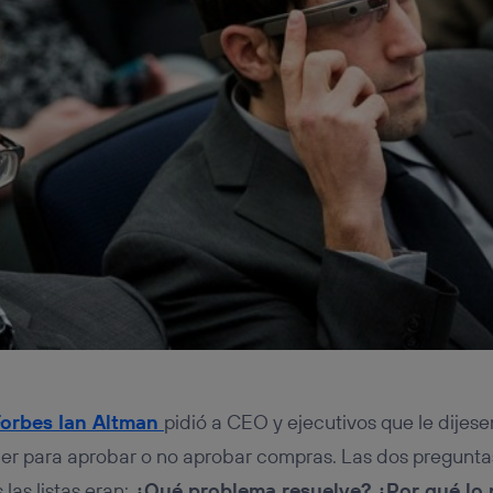
Forbes Ian Altman
pidió a CEO y ejecutivos que le dijese
er para aprobar o no aprobar compras. Las dos pregunta
las listas eran:
¿Qué problema resuelve? ¿Por qué lo 