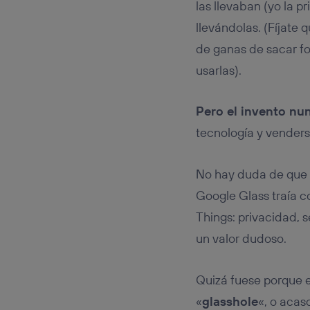
las llevaban (yo la 
llevándolas. (Fíjate
de ganas de sacar f
usarlas).
Pero el invento nun
tecnología y venders
No hay duda de que
Google Glass traía c
Things: privacidad, s
un valor dudoso.
Quizá fuese porque e
«
glasshole
«, o acas