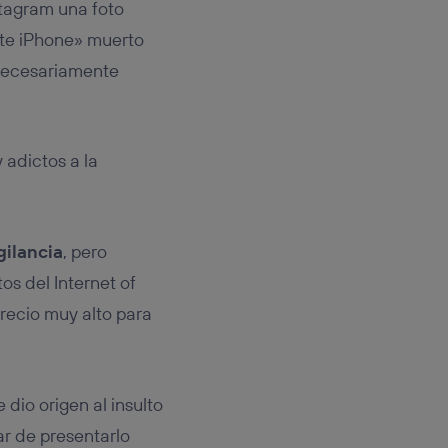
stagram una foto
ante iPhone» muerto
 necesariamente
 adictos a la
gilancia
, pero
os del Internet of
precio muy alto para
dio origen al insulto
r de presentarlo