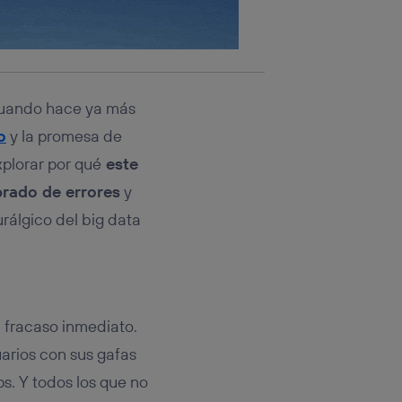
 Cuando hace ya más
o
y la promesa de
plorar por qué
este
brado de errores
y
rálgico del big data
n fracaso inmediato.
uarios con sus gafas
s. Y todos los que no