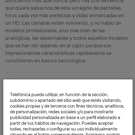
disociamos más que nunca, pero hay una tendencia
que quiere salvarnos de esta vorágine de pantallas,
fotos cada vez más perfectas y vidas enmarcadas en
un HD. Las cámaras están volviendo, y no hablo de
modelos profesionales, sino más bien de las
analógicas, las desechables y todos aquellos modelos
que se han ido dejando en el cajón porque sus
impresionantes características rápidamente se
convirtieron en basura tecnológica.
Telefónica puede utilizar, en función de la sección,
subdominio o apartado del sitio web que estés visitando,
cookies propias y de terceros con fines técnicos, analíticos,
de personalización, redes sociales y/o para mostrarte
publicidad personalizada en base a un perfil elaborado a
partir de tus hábitos de navegación. Puedes aceptar
todas, rechazarlas o configurar su uso individualmente
clicando en el botón correspondiente. Asimismo, podrás