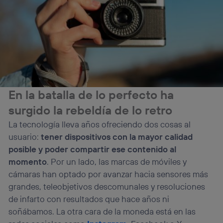
que cualquier persona que conecte su dispositivo y
consienta el uso de la tecnología recibirá el mismo
identificador. Típicamente:
Si utilizas una
conexión de banda ancha
(p. ej., Wi-Fi),
el marketing o análisis se realizará en función de las
actividades de navegación de los miembros del hogar
que hayan dado su consentimiento.
Si utilizas
datos móviles
, el marketing será más
personalizado, ya que se basará únicamente en la
En la batalla de lo perfecto ha
navegación del usuario del móvil.
surgido la rebeldía de lo retro
Puedes gestionar los consentimientos Utiq seleccionando
“Administrar Utiq” en la parte inferior de esta página web o
La tecnología lleva años ofreciendo dos cosas al
visitando el
portal de privacidad de Utiq
usuario:
tener dispositivos con la mayor calidad
(“consenthub”)
. Para más información, consulta
la
política de privacidad de Utiq
.
posible y poder compartir ese contenido al
momento
. Por un lado, las marcas de móviles y
cámaras han optado por avanzar hacia sensores más
grandes, teleobjetivos descomunales y resoluciones
de infarto con resultados que hace años ni
soñábamos. La otra cara de la moneda está en las