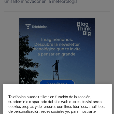
un salto innovador en la meteorología.
Telefónica puede utilizar, en función de la sección,
subdominio o apartado del sitio web que estés visitando,
cookies propias y de terceros con fines técnicos, analíticos,
Primero que nada, la habilidad para analizar
de personalización, redes sociales y/o para mostrarte