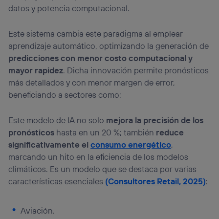
telecomunicaciones vinculada a la conexión que utilizas
datos y potencia computacional.
(p. ej., número de teléfono móvil).
Este identificador se asigna a la conexión de internet, por lo
Este sistema cambia este paradigma al emplear
que cualquier persona que conecte su dispositivo y
consienta el uso de la tecnología recibirá el mismo
aprendizaje automático, optimizando la generación de
identificador. Típicamente:
predicciones con menor costo computacional y
Si utilizas una
conexión de banda ancha
(p. ej., Wi-Fi),
mayor rapidez
. Dicha innovación permite pronósticos
el marketing o análisis se realizará en función de las
más detallados y con menor margen de error,
actividades de navegación de los miembros del hogar
que hayan dado su consentimiento.
beneficiando a sectores como:
Si utilizas
datos móviles
, el marketing será más
personalizado, ya que se basará únicamente en la
Este modelo de IA no solo
mejora la precisión de los
navegación del usuario del móvil.
pronósticos
hasta en un 20 %; también
reduce
Puedes gestionar los consentimientos Utiq seleccionando
significativamente el
consumo energético
,
“Administrar Utiq” en la parte inferior de esta página web o
marcando un hito en la eficiencia de los modelos
visitando el
portal de privacidad de Utiq
(“consenthub”)
. Para más información, consulta
climáticos. Es un modelo que se destaca por varias
la
política de privacidad de Utiq
.
características esenciales
(Consultores Retail, 2025)
:
Aviación.