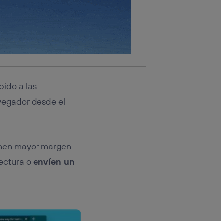
ido a las
vegador desde el
ienen mayor margen
 lectura o
envíen un