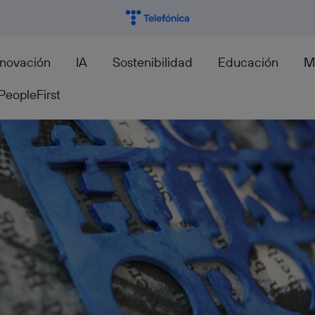
nnovación
IA
Sostenibilidad
Educación
M
PeopleFirst