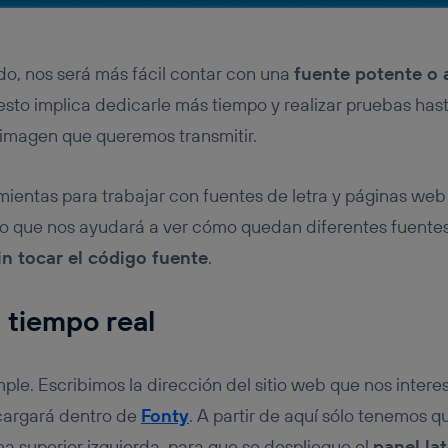
ado, nos será más fácil contar con una
fuente potente o 
, esto implica dedicarle más tiempo y realizar pruebas has
 imagen que queremos transmitir.
ientas para trabajar con fuentes de letra y páginas web
ero que nos ayudará a ver cómo quedan diferentes fuentes
in tocar el código fuente
.
 tiempo real
ple. Escribimos la dirección del sitio web que nos intere
 cargará dentro de
Fonty
. A partir de aquí sólo tenemos q
na superior izquierda, para que se despliegue el
panel lat