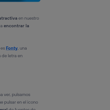
atractiva
en nuestro
ta
encontrar la
 es
Fonty
, una
 de letra en
sa ver, pulsamos
ue pulsar en el icono
eral
de fuentes de