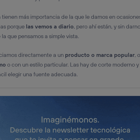
tificador se asigna a la conexión de internet, por lo que cualquier pe
u dispositivo y consienta el uso de la tecnología recibirá el mismo iden
nte:
a
tienen más importancia de la que le damos en ocasione
izas una
conexión de banda ancha
(p. ej., Wi-Fi), el marketing o análi
llas porque
las vemos a diario
, pero ahí están, y sin dar
ará en función de las actividades de navegación de los miembros del
dado su consentimiento.
 la que pensamos a simple vista.
izas
datos móviles
, el marketing será más personalizado, ya que se ba
ente en la navegación del usuario del móvil.
ciamos directamente a un
producto o marca popular
, 
stionar los consentimientos Utiq seleccionando “Administrar Utiq” e
de esta página web o visitando el
portal de privacidad de Utiq (“c
imo
o con un estilo particular. Las hay de corte moderno y
información, consulta la
política de privacidad de Utiq
.
fácil elegir una fuente adecuada.