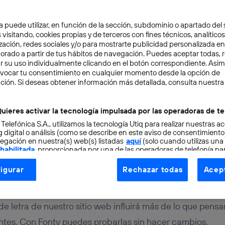
a puede utilizar, en función de la sección, subdominio o apartado del 
 visitando, cookies propias y de terceros con fines técnicos, analíticos
zación, redes sociales y/o para mostrarte publicidad personalizada e
aborado a partir de tus hábitos de navegación. Puedes aceptar todas, 
r su uso individualmente clicando en el botón correspondiente. Asi
evocar tu consentimiento en cualquier momento desde la opción de
TAL
3 min
ción. Si deseas obtener información más detallada, consulta nuestra
 fuentes de letra en tu
uieres activar la tecnología impulsada por las operadoras de te
 Telefónica S.A., utilizamos la tecnología Utiq para realizar nuestras a
 Fonty
 digital o análisis (como se describe en este aviso de consentimient
egación en nuestra(s) web(s) listadas
aquí
(solo cuando utilizas una
 habilitada
, proporcionada por una de las operadoras de telefonía par
tu consentimiento en cada página web).
igurar
Rechazar todas
Acept
ogía Utiq está diseñada con la privacidad como prioridad ofreciéndot
ogía utiliza un identificador cifrado creado por tu
operadora de tele
o tu dirección IP y otra información de la cuenta de cliente de telec
 de letra de nuestro sitio web influirá más de lo que pen
 a la conexión que utilizas (p. ej., número de teléfono móvil).
antes. Con Fonty puedes probarlas sin hacer cambios.