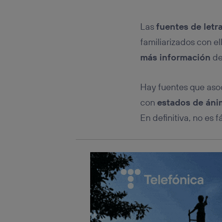
Este iden
conecte s
Típicame
Las
fuentes de letr
Si util
familiarizados con e
realiz
hayan 
más información
de
Si util
únicam
Hay fuentes que aso
Puedes ge
inferior 
con
estados de án
Para más 
En definitiva, no es 