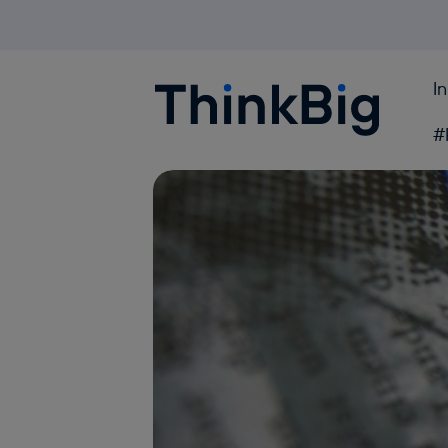
I
Blogthinkbig.com
#