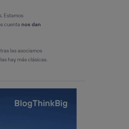
rsona que
tificador.
s. Estamos
sis se
nos cuenta
nos dan
 hogar que
sará
otras las asociamos
n la parte
onsenthub”)
.
 las hay más clásicas.