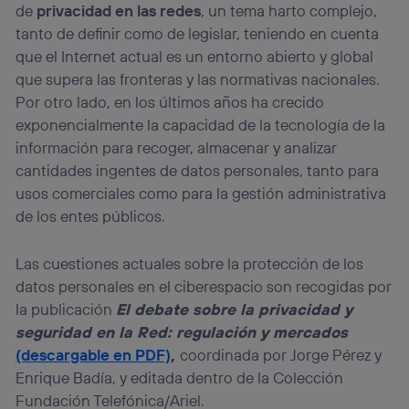
de
privacidad en las redes
, un tema harto complejo,
prioridad ofreciéndote elección y control.
tanto de definir como de legislar, teniendo en cuenta
La tecnología utiliza un identificador cifrado creado por tu
que el Internet actual es un entorno abierto y global
operadora de telefonía
, utilizando tu dirección IP y otra
información de la cuenta de cliente de
que supera las fronteras y las normativas nacionales.
telecomunicaciones vinculada a la conexión que utilizas
Por otro lado, en los últimos años ha crecido
(p. ej., número de teléfono móvil).
exponencialmente la capacidad de la tecnología de la
Este identificador se asigna a la conexión de internet, por
información para recoger, almacenar y analizar
lo que cualquier persona que conecte su dispositivo y
consienta el uso de la tecnología recibirá el mismo
cantidades ingentes de datos personales, tanto para
identificador. Típicamente:
usos comerciales como para la gestión administrativa
Si utilizas una
conexión de banda ancha
(p. ej., Wi-Fi),
de los entes públicos.
el marketing o análisis se realizará en función de las
actividades de navegación de los miembros del hogar
que hayan dado su consentimiento.
Las cuestiones actuales sobre la protección de los
datos personales en el ciberespacio son recogidas por
Si utilizas
datos móviles
, el marketing será más
personalizado, ya que se basará únicamente en la
la publicación
El debate sobre la privacidad y
navegación del usuario del móvil.
seguridad en la Red: regulación y mercados
Puedes gestionar los consentimientos Utiq seleccionando
(descargable en PDF)
,
coordinada por Jorge Pérez y
“Administrar Utiq” en la parte inferior de esta página web o
Enrique Badía, y editada dentro de la Colección
visitando el
portal de privacidad de Utiq
(“consenthub”)
. Para más información, consulta
Fundación Telefónica/Ariel.