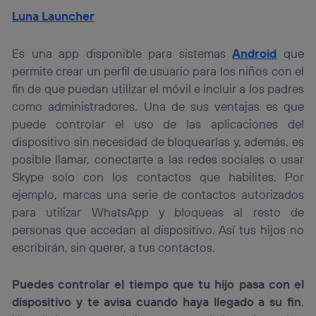
actividades de navegación de los miembros del hogar
Luna Launcher
que hayan dado su consentimiento.
Si utilizas
datos móviles
, el marketing será más
Es una app disponible para sistemas
Android
que
personalizado, ya que se basará únicamente en la
permite crear un perfil de usuario para los niños con el
navegación del usuario del móvil.
fin de que puedan utilizar el móvil e incluir a los padres
Puedes gestionar los consentimientos Utiq seleccionando
“Administrar Utiq” en la parte inferior de esta página web o
como administradores. Una de sus ventajas es que
visitando el
portal de privacidad de Utiq
puede controlar el uso de las aplicaciones del
(“consenthub”)
. Para más información, consulta
dispositivo sin necesidad de bloquearlas y, además, es
la
política de privacidad de Utiq
.
posible llamar, conectarte a las redes sociales o usar
Skype solo con los contactos que habilites. Por
ejemplo, marcas una serie de contactos autorizados
para utilizar WhatsApp y bloqueas al resto de
personas que accedan al dispositivo. Así tus hijos no
escribirán, sin querer, a tus contactos.
Puedes controlar el tiempo que tu hijo pasa con el
dispositivo y te avisa cuando haya llegado a su fin
.