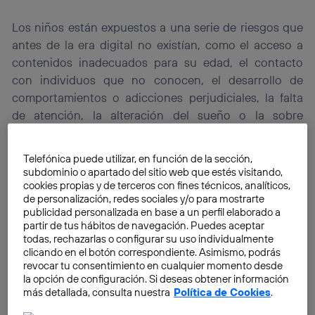
Los niños están expuestos a una serie de riesgos que
antes de la era digital no existían, como el acceso a
contenidos inadecuados para su edad, el contacto
con individuos que no conocen, el desarrollo de
comportamientos o adicciones perjudiciales, la falta
de atención, la alteración del sueño o la sobre
exposición a la tecnología, que les vuelve más
vulnerables. No solo eso, ¿cuántas veces tu hijo ha
Telefónica puede utilizar, en función de la sección,
comprado algo sin querer desde tu móvil? ¿O ha
subdominio o apartado del sitio web que estés visitando,
llamado a alguien? Para evitar esto, la propia
cookies propias y de terceros con fines técnicos, analíticos,
de personalización, redes sociales y/o para mostrarte
tecnología nos permite
supervisar la actividad
de los
publicidad personalizada en base a un perfil elaborado a
más pequeños de la casa.
partir de tus hábitos de navegación. Puedes aceptar
todas, rechazarlas o configurar su uso individualmente
clicando en el botón correspondiente. Asimismo, podrás
revocar tu consentimiento en cualquier momento desde
la opción de configuración. Si deseas obtener información
más detallada, consulta nuestra
Política de Cookies
.