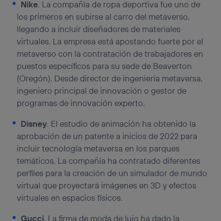
Nike
. La compañía de ropa deportiva fue uno de
el marketing o análisis se realizará en función de las
los primeros en subirse al carro del metaverso,
actividades de navegación de los miembros del hogar
que hayan dado su consentimiento.
llegando a incluir diseñadores de materiales
virtuales. La empresa está apostando fuerte por el
Si utilizas
datos móviles
, el marketing será más
personalizado, ya que se basará únicamente en la
metaverso con la contratación de trabajadores en
navegación del usuario del móvil.
puestos específicos para su sede de Beaverton
Puedes gestionar los consentimientos Utiq seleccionando
(Oregón). Desde director de ingeniería metaversa,
“Administrar Utiq” en la parte inferior de esta página web o
ingeniero principal de innovación o gestor de
visitando el
portal de privacidad de Utiq
(“consenthub”)
. Para más información, consulta
programas de innovación experto.
la
política de privacidad de Utiq
.
Disney
. El estudio de animación ha obtenido la
aprobación de un patente a inicios de 2022 para
incluir tecnología metaversa en los parques
temáticos. La compañía ha contratado diferentes
perfiles para la creación de un simulador de mundo
virtual que proyectará imágenes en 3D y efectos
virtuales en espacios físicos.
Gucci
. La firma de moda de lujo ha dado la