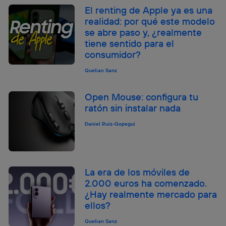
El renting de Apple ya es una
realidad: por qué este modelo
se abre paso y, ¿realmente
tiene sentido para el
consumidor?
Quelian Sanz
Open Mouse: configura tu
ratón sin instalar nada
Daniel Ruiz-Gopegui
La era de los móviles de
2.000 euros ha comenzado.
¿Hay realmente mercado para
ellos?
Quelian Sanz