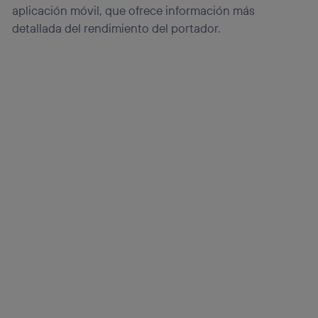
(“consenthub”)
. Para más información, consulta
aplicación móvil, que ofrece información más
la
política de privacidad de Utiq
.
detallada del rendimiento del portador.