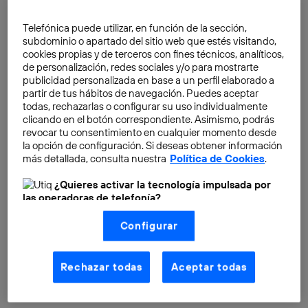
lanzar productos tecnológicos destinados a fomentar
un
estilo de vida
más saludable.
Telefónica puede utilizar, en función de la sección,
subdominio o apartado del sitio web que estés visitando,
cookies propias y de terceros con fines técnicos, analíticos,
de personalización, redes sociales y/o para mostrarte
publicidad personalizada en base a un perfil elaborado a
partir de tus hábitos de navegación. Puedes aceptar
todas, rechazarlas o configurar su uso individualmente
clicando en el botón correspondiente. Asimismo, podrás
revocar tu consentimiento en cualquier momento desde
la opción de configuración. Si deseas obtener información
más detallada, consulta nuestra
Política de Cookies
.
¿Quieres activar la tecnología impulsada por
las operadoras de telefonía?
Nosotros, Telefónica S.A., utilizamos la tecnología Utiq para
Configurar
realizar nuestras acciones de marketing digital o análisis
(como se describe en este aviso de consentimiento)
basadas en tu navegación en nuestra(s) web(s)
listadas
aquí
(solo cuando utilizas una
conexión a
Rechazar todas
Aceptar todas
internet habilitada
, proporcionada por una de las
operadoras de telefonía participantes, y otorgas tu
consentimiento en cada página web).