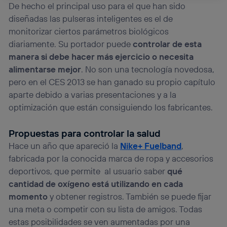
La tecnología Utiq está diseñada con la privacidad como
De hecho el principal uso para el que han sido
prioridad ofreciéndote elección y control.
diseñadas las pulseras inteligentes es el de
La tecnología utiliza un identificador cifrado creado por tu
monitorizar ciertos parámetros biológicos
operadora de telefonía
, utilizando tu dirección IP y otra
diariamente. Su portador puede
controlar de esta
información de la cuenta de cliente de
manera si debe hacer más ejercicio o necesita
telecomunicaciones vinculada a la conexión que utilizas
(p. ej., número de teléfono móvil).
alimentarse mejor
. No son una tecnología novedosa,
Este identificador se asigna a la conexión de internet, por
pero en el CES 2013 se han ganado su propio capítulo
lo que cualquier persona que conecte su dispositivo y
aparte debido a varias presentaciones y a la
consienta el uso de la tecnología recibirá el mismo
optimización que están consiguiendo los fabricantes.
identificador. Típicamente:
Si utilizas una
conexión de banda ancha
(p. ej., Wi-Fi),
Propuestas para controlar la salud
el marketing o análisis se realizará en función de las
actividades de navegación de los miembros del hogar
Hace un año que apareció la
Nike+ Fuelband
,
que hayan dado su consentimiento.
fabricada por la conocida marca de ropa y accesorios
Si utilizas
datos móviles
, el marketing será más
deportivos, que permite al usuario saber
qué
personalizado, ya que se basará únicamente en la
cantidad de oxígeno está utilizando en cada
navegación del usuario del móvil.
momento
y obtener registros. También se puede fijar
Puedes gestionar los consentimientos Utiq seleccionando
“Administrar Utiq” en la parte inferior de esta página web o
una meta o competir con su lista de amigos. Todas
visitando el
portal de privacidad de Utiq
estas posibilidades se ven aumentadas por una