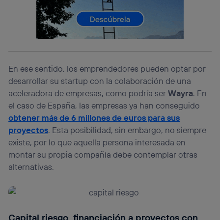
telecomunicaciones vinculada a la conexión que utilizas
(p. ej., número de teléfono móvil).
Este identificador se asigna a la conexión de internet, por
lo que cualquier persona que conecte su dispositivo y
consienta el uso de la tecnología recibirá el mismo
identificador. Típicamente:
En ese sentido, los emprendedores pueden optar por
Si utilizas una
conexión de banda ancha
(p. ej., Wi-Fi),
el marketing o análisis se realizará en función de las
desarrollar su startup con la colaboración de una
actividades de navegación de los miembros del hogar
aceleradora de empresas, como podría ser
Wayra
. En
que hayan dado su consentimiento.
el caso de España, las empresas ya han conseguido
Si utilizas
datos móviles
, el marketing será más
obtener más de 6 millones de euros para sus
personalizado, ya que se basará únicamente en la
navegación del usuario del móvil.
proyectos
. Esta posibilidad, sin embargo, no siempre
existe, por lo que aquella persona interesada en
Puedes gestionar los consentimientos Utiq seleccionando
“Administrar Utiq” en la parte inferior de esta página web o
montar su propia compañía debe contemplar otras
visitando el
portal de privacidad de Utiq
alternativas.
(“consenthub”)
. Para más información, consulta
la
política de privacidad de Utiq
.
Capital riesgo, financiación a proyectos con