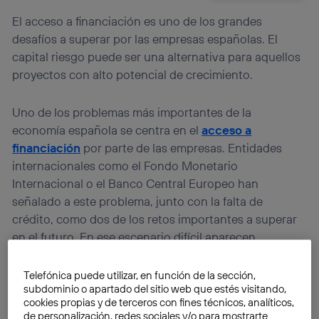
El acceso a financiación es uno de los grandes
desafíos a superar por las empresas españolas. El
capital riesgo puede ser una alternativa para aquellos
proyectos con alto potencial de crecimiento.
Uno de los problemas más importantes de la
economía española se centra en el
acceso a
financiación
por parte de las empresas. Entidades
internacionales como el Fondo Monetario
Internacional o el Banco Central Europeo han
señalado a este problema, junto con la falta de
crédito, como dos de los retos importantes a superar
en el futuro. En ese escenario difícil aparecen
alternativas interesantes, como el
capital riesgo
, que
pueden apoyar el desarrollo de nuevas empresas con
Telefónica puede utilizar, en función de la sección,
subdominio o apartado del sitio web que estés visitando,
una clara proyección de crecimiento.
cookies propias y de terceros con fines técnicos, analíticos,
de personalización, redes sociales y/o para mostrarte