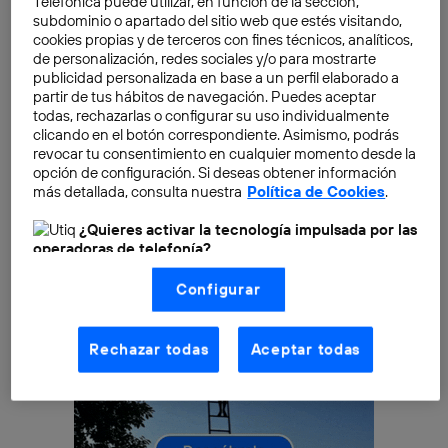
parte, describe esta nueva red social como
“un
Telefónica puede utilizar, en función de la sección,
subdominio o apartado del sitio web que estés visitando,
espacio donde las comunidades pueden unirse en
cookies propias y de terceros con fines técnicos, analíticos,
diferentes debates”
, permitiendo conversar con
de personalización, redes sociales y/o para mostrarte
usuarios a través de hilos o compartir publicaciones
publicidad personalizada en base a un perfil elaborado a
partir de tus hábitos de navegación. Puedes aceptar
que otras personas de la app pueden ver, responder,
todas, rechazarlas o configurar su uso individualmente
compartir o republicar en su perfil.
clicando en el botón correspondiente. Asimismo, podrás
revocar tu consentimiento en cualquier momento desde la
opción de configuración. Si deseas obtener información
más detallada, consulta nuestra
Política de Cookies
.
¿Quieres activar la tecnología impulsada por las
operadoras de telefonía?
Nosotros, Telefónica S.A., utilizamos la tecnología Utiq para
Configurar
realizar nuestras acciones de marketing digital o análisis
(como se describe en este aviso de consentimiento)
basadas en tu navegación en nuestra(s) web(s)
listadas
aquí
(solo cuando utilizas una
conexión a
Rechazar todas
Aceptar todas
internet habilitada
, proporcionada por una de las
operadoras de telefonía participantes, y otorgas tu
consentimiento en cada página web).
La tecnología Utiq está diseñada con la privacidad como
prioridad ofreciéndote elección y control.