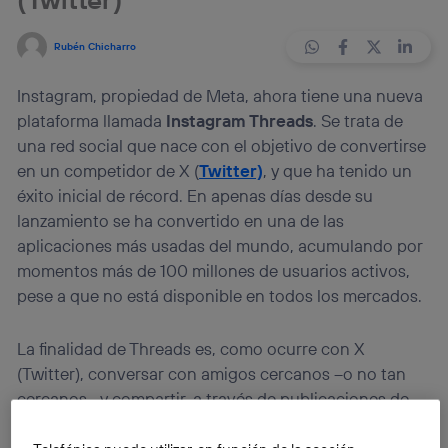
Rubén Chicharro
Instagram, propiedad de Meta, ahora tiene una nueva
plataforma llamada
Instagram Threads
. Se trata de
una red social que nace con el objetivo de convertirse
en un competidor de X (
Twitter)
, y que ha tenido un
éxito inicial de récord. En apenas días desde su
lanzamiento se ha convertido en una de las
aplicaciones más usadas del mundo, acumulando por
momentos más de 100 millones de usuarios activos,
pese a que no está disponible en todos los mercados.
La finalidad de Threads es, como ocurre con X
(Twitter), conversar con amigos cercanos –o no tan
cercanos– y compartir, a través de publicaciones de
texto, opiniones, pensamientos y más. Meta, por su