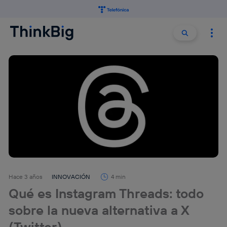
Buscar:
Buscar
Hace 3 años
INNOVACIÓN
4 min
Qué es Instagram Threads: todo
sobre la nueva alternativa a X
(Twitter)