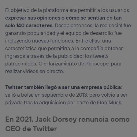
que hayan dado su consentimiento.
El objetivo de la plataforma era permitir a los usuarios
Si utilizas
datos móviles
, el marketing será más
personalizado, ya que se basará únicamente en la
expresar sus opiniones o cómo se sentían en tan
navegación del usuario del móvil.
solo 140 caracteres.
Desde entonces, la red social fue
Puedes gestionar los consentimientos Utiq seleccionando
ganando popularidad y el equipo de desarrollo fue
“Administrar Utiq” en la parte inferior de esta página web o
incluyendo nuevas funciones. Entre ellas, una
visitando el
portal de privacidad de Utiq
característica que permitiría a la compañía obtener
(“consenthub”)
. Para más información, consulta
la
política de privacidad de Utiq
.
ingresos a través de la publicidad: los tweets
patrocinados. O el lanzamiento de Periscope, para
realizar vídeos en directo.
Twitter también llegó a ser una empresa pública
;
salió a bolsa en septiembre de 2013, pero volvió a ser
privada tras la adquisición por parte de Elon Musk.
En 2021, Jack Dorsey renuncia como
CEO de Twitter