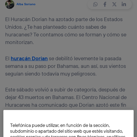
Alba Soriano
El Huracán Dorian ha azotado parte de los Estados
Unidos. ¿Te has planteado cuánto sabes de
huracanes? Te contamos cómo se forman y cómo se
monitorizan.
El
huracán Dorian
se debilitó levemente la pasada
semana a su paso por Bahamas, aun así, sus vientos
seguían siendo todavía muy peligrosos.
Este sábado volvió a subir de categoría, después de
dejar 43 muertos en Bahamas. El Centro Nacional de
Huracanes ha comunicado que Dorian azotó este fin
de semana
Nueva Escocia
(Canadá) y se dirige hacia
Halifax
(Canadá) y
Eastport
(Maine).
Telefónica puede utilizar, en función de la sección,
subdominio o apartado del sitio web que estés visitando,
cookies propias y de terceros con fines técnicos, analíticos,