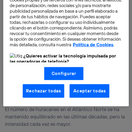
de personalización, redes sociales y/o para mostrarte
publicidad personalizada en base a un perfil elaborado a
partir de tus hábitos de navegación. Puedes aceptar
todas, rechazarlas o configurar su uso individualmente
clicando en el botón correspondiente. Asimismo, podrás
revocar tu consentimiento en cualquier momento desde
la opción de configuración. Si deseas obtener información
más detallada, consulta nuestra
Política de Cookies
.
¿Quieres activar la tecnología impulsada por
las operadoras de telefonía?
Nosotros, Telefónica S.A., utilizamos la tecnología Utiq para
Configurar
realizar nuestras acciones de marketing digital o análisis
(como se describe en este aviso de consentimiento)
basadas en tu navegación en nuestra(s) web(s)
listadas
aquí
(solo cuando utilizas una
conexión a
Rechazar todas
Aceptar todas
internet habilitada
, proporcionada por una de las
operadoras de telefonía participantes, y otorgas tu
consentimiento en cada página web).
El número de huracanes en el Atlántico Norte se ha
La tecnología Utiq está diseñada con la privacidad como
mantenido equilibrado en las últimas décadas, pero la
prioridad ofreciéndote elección y control.
intensidad cada vez es mayor.
La tecnología utiliza un identificador cifrado creado por tu
operadora de telefonía
, utilizando tu dirección IP y otra