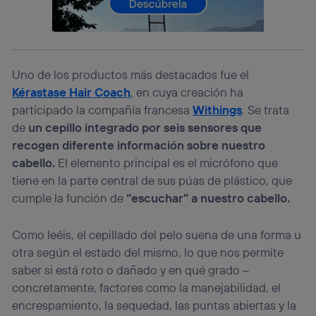
lo que cualquier persona que conecte su dispositivo y
consienta el uso de la tecnología recibirá el mismo
identificador. Típicamente:
Si utilizas una
conexión de banda ancha
(p. ej., Wi-Fi),
el marketing o análisis se realizará en función de las
actividades de navegación de los miembros del hogar
Uno de los productos más destacados fue el
que hayan dado su consentimiento.
Kérastase Hair Coach
, en cuya creación ha
Si utilizas
datos móviles
, el marketing será más
participado la compañía francesa
Withings
. Se trata
personalizado, ya que se basará únicamente en la
de
un cepillo integrado por seis sensores que
navegación del usuario del móvil.
recogen diferente información sobre nuestro
Puedes gestionar los consentimientos Utiq seleccionando
cabello.
El elemento principal es el micrófono que
“Administrar Utiq” en la parte inferior de esta página web o
visitando el
portal de privacidad de Utiq
tiene en la parte central de sus púas de plástico, que
(“consenthub”)
. Para más información, consulta
cumple la función de
“escuchar” a nuestro cabello.
la
política de privacidad de Utiq
.
Como leéis, el cepillado del pelo suena de una forma u
otra según el estado del mismo, lo que nos permite
saber si está roto o dañado y en qué grado –
concretamente, factores como la manejabilidad, el
encrespamiento, la sequedad, las puntas abiertas y la