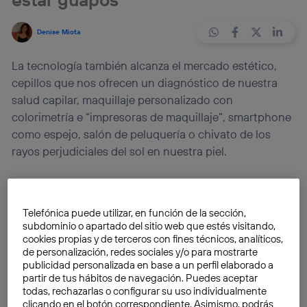
Denise Miota
La tecnología también alcanza el mercado estético,
cepillos que nos ofrecen un diagnóstico de nuestra
salud capilar, maquillaje personalizado con
colorimetría e “impresoras de maquillaje”, smartphone
como espejo, salón de peluquería o chivato de los
rayos perjudiciales del sol en nuestra piel.
Una de las muchas ventajas de los avances de la
tecnología es su extensión a diferentes campos y
Telefónica puede utilizar, en función de la sección,
bolsillos. La irrupción de la tecnología en el sector de
subdominio o apartado del sitio web que estés visitando,
la cosmética no es un tema que se trate con la misma
cookies propias y de terceros con fines técnicos, analíticos,
de personalización, redes sociales y/o para mostrarte
asiduidad que en otros campos, pero algo está claro,
publicidad personalizada en base a un perfil elaborado a
ha llegado al mundo de la cosmética con el objetivo
partir de tus hábitos de navegación. Puedes aceptar
de no dejar indiferente a nadie.
todas, rechazarlas o configurar su uso individualmente
clicando en el botón correspondiente. Asimismo, podrás