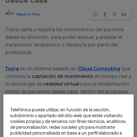
Miguel A. Perez
Toyra capta y registra los movimientos del paciente
desde su domicilio, para poder evaluar y analizar el
tratamiento terapéutico a distancia por parte del
profesional.
Toyra
es un sistema basado en
Cloud Computing
que
combina la
captación de movimiento
en tiempo real y
la tecnología de
realidad virtual
para la rehabilitación
motriz de pacientes desde casa, dentro del programa
de telerrehabilitación del Hospital de Parapléjicos de
Toledo.
Telefónica puede utilizar, en función de la sección,
subdominio o apartado del sitio web que estés visitando,
cookies propias y de terceros con fines técnicos, analíticos,
Con la tecnología de realidad virtual y la captura de
de personalización, redes sociales y/o para mostrarte
movimiento a través del
sistema Kinect
de Microsoft,
publicidad personalizada en base a un perfil elaborado a