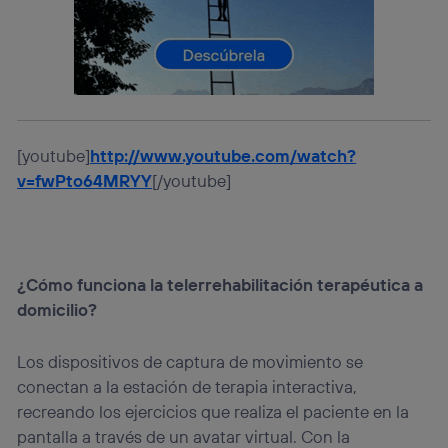
(p. ej., número de teléfono móvil).
Este identificador se asigna a la conexión de internet, por
lo que cualquier persona que conecte su dispositivo y
consienta el uso de la tecnología recibirá el mismo
identificador. Típicamente:
Si utilizas una
conexión de banda ancha
(p. ej., Wi-Fi),
el marketing o análisis se realizará en función de las
actividades de navegación de los miembros del hogar
[youtube]
http://www.youtube.com/watch?
que hayan dado su consentimiento.
v=fwPto64MRYY
[/youtube]
Si utilizas
datos móviles
, el marketing será más
personalizado, ya que se basará únicamente en la
navegación del usuario del móvil.
Puedes gestionar los consentimientos Utiq seleccionando
“Administrar Utiq” en la parte inferior de esta página web o
¿Cómo funciona la telerrehabilitación terapéutica a
visitando el
portal de privacidad de Utiq
domicilio?
(“consenthub”)
. Para más información, consulta
la
política de privacidad de Utiq
.
Los dispositivos de captura de movimiento se
conectan a la estación de terapia interactiva,
recreando los ejercicios que realiza el paciente en la
pantalla a través de un avatar virtual. Con la