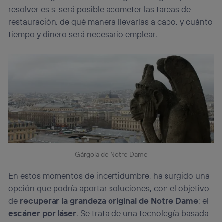
el marketing o análisis se realizará en función de las
resolver es si será posible acometer las tareas de
actividades de navegación de los miembros del hogar
restauración, de qué manera llevarlas a cabo, y cuánto
que hayan dado su consentimiento.
tiempo y dinero será necesario emplear.
Si utilizas
datos móviles
, el marketing será más
personalizado, ya que se basará únicamente en la
navegación del usuario del móvil.
Puedes gestionar los consentimientos Utiq seleccionando
“Administrar Utiq” en la parte inferior de esta página web o
visitando el
portal de privacidad de Utiq
(“consenthub”)
. Para más información, consulta
la
política de privacidad de Utiq
.
Gárgola de Notre Dame
En estos momentos de incertidumbre, ha surgido una
opción que podría aportar soluciones, con el objetivo
de
recuperar la grandeza original de Notre Dame
: el
escáner por láser
. Se trata de una tecnología basada