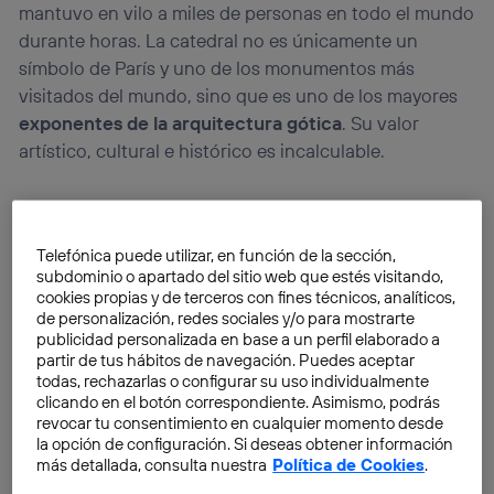
mantuvo en vilo a miles de personas en todo el mundo
durante horas. La catedral no es únicamente un
símbolo de París y uno de los monumentos más
visitados del mundo, sino que es uno de los mayores
exponentes de la arquitectura gótica
. Su valor
artístico, cultural e histórico es incalculable.
El incendio del pasado lunes ha resultado ser el mayor
desastre de los
850 años de historia
de Notre Dame.
Telefónica puede utilizar, en función de la sección,
El momento en el que se viralizó la imagen de la aguja
subdominio o apartado del sitio web que estés visitando,
central desprendiéndose hizo temer lo peor. Sin
cookies propias y de terceros con fines técnicos, analíticos,
embargo, el grueso de la estructura, así como la
de personalización, redes sociales y/o para mostrarte
publicidad personalizada en base a un perfil elaborado a
fachada y las dos torres principales han
resistido al
partir de tus hábitos de navegación. Puedes aceptar
asedio del fuego
. Los principales daños se han
todas, rechazarlas o configurar su uso individualmente
concentrado en la citada aguja, el armazón de madera
clicando en el botón correspondiente. Asimismo, podrás
revocar tu consentimiento en cualquier momento desde
de la cubierta, los rosetones, las bóvedas y los
la opción de configuración. Si deseas obtener información
órganos.
más detallada, consulta nuestra
Política de Cookies
.