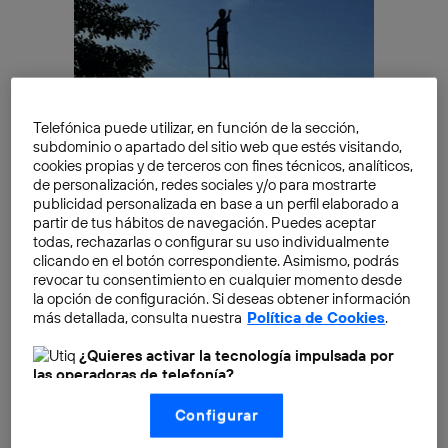
Telefónica puede utilizar, en función de la sección,
subdominio o apartado del sitio web que estés visitando,
cookies propias y de terceros con fines técnicos, analíticos,
de personalización, redes sociales y/o para mostrarte
Norman Abramson y Hawái
publicidad personalizada en base a un perfil elaborado a
partir de tus hábitos de navegación. Puedes aceptar
Llama la atención que un estándar tan extendido y tan
todas, rechazarlas o configurar su uso individualmente
importante como Ethernet tenga su origen en una
clicando en el botón correspondiente. Asimismo, podrás
revocar tu consentimiento en cualquier momento desde
decisión relacionada con las playas de Hawái y las
la opción de configuración. Si deseas obtener información
ganas de hacer surf de un ingeniero llamado
Norman
más detallada, consulta nuestra
Política de Cookies
.
Abramson
.
¿Quieres activar la tecnología impulsada por
las operadoras de telefonía?
Nosotros, Telefónica S.A., utilizamos la tecnología Utiq para
Configurar
realizar nuestras acciones de marketing digital o análisis
(como se describe en este aviso de consentimiento)