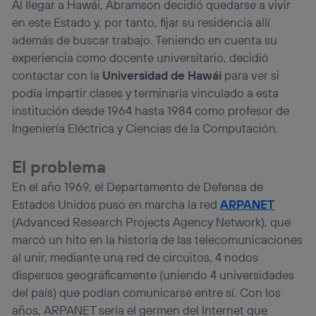
navegación del usuario del móvil.
Al llegar a Hawái, Abramson decidió quedarse a vivir
en este Estado y, por tanto, fijar su residencia allí
Puedes gestionar los consentimientos Utiq seleccionando
“Administrar Utiq” en la parte inferior de esta página web o
además de buscar trabajo. Teniendo en cuenta su
visitando el
portal de privacidad de Utiq
experiencia como docente universitario, decidió
(“consenthub”)
. Para más información, consulta
contactar con la
Universidad de Hawái
para ver si
la
política de privacidad de Utiq
.
podía impartir clases y terminaría vinculado a esta
institución desde 1964 hasta 1984 como profesor de
Ingeniería Eléctrica y Ciencias de la Computación.
El problema
En el año 1969, el Departamento de Defensa de
Estados Unidos puso en marcha la red
ARPANET
(Advanced Research Projects Agency Network), que
marcó un hito en la historia de las telecomunicaciones
al unir, mediante una red de circuitos, 4 nodos
dispersos geográficamente (uniendo 4 universidades
del país) que podían comunicarse entre sí. Con los
años, ARPANET sería el germen del Internet que