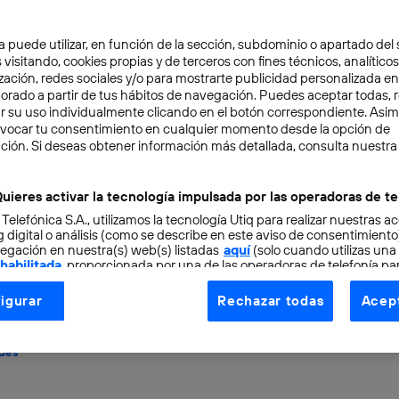
a puede utilizar, en función de la sección, subdominio o apartado del 
 visitando, cookies propias y de terceros con fines técnicos, analíticos
zación, redes sociales y/o para mostrarte publicidad personalizada e
aborado a partir de tus hábitos de navegación. Puedes aceptar todas, 
r su uso individualmente clicando en el botón correspondiente. Asi
evocar tu consentimiento en cualquier momento desde la opción de
BILIDAD
6 min
ción. Si deseas obtener información más detallada, consulta nuestra
e café como fuente de e
uieres activar la tecnología impulsada por las operadoras de te
 Telefónica S.A., utilizamos la tecnología Utiq para realizar nuestras a
imento que lo hace posi
 digital o análisis (como se describe en este aviso de consentimient
egación en nuestra(s) web(s) listadas
aquí
(solo cuando utilizas una
 habilitada
, proporcionada por una de las operadoras de telefonía par
s
tu consentimiento en cada página web).
igurar
Rechazar todas
Acept
ogía Utiq está diseñada con la privacidad como prioridad ofreciéndot
ogía utiliza un identificador cifrado creado por tu
operadora de tele
des
o tu dirección IP y otra información de la cuenta de cliente de telec
 a la conexión que utilizas (p. ej., número de teléfono móvil).