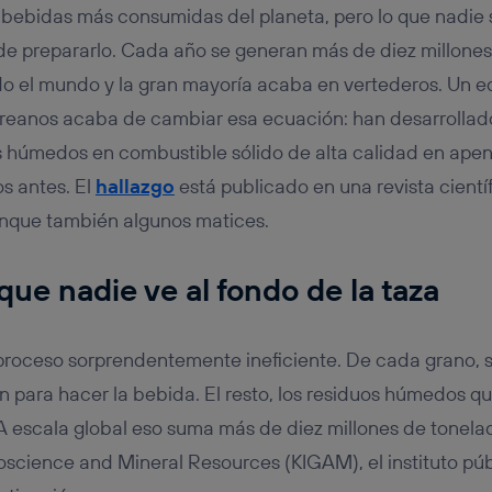
tificador se asigna a la conexión de internet, por lo que cualquier pe
s bebidas más consumidas del planeta, pero lo que nadie 
u dispositivo y consienta el uso de la tecnología recibirá el mismo iden
nte:
e prepararlo. Cada año se generan más de diez millones
izas una
conexión de banda ancha
(p. ej., Wi-Fi), el marketing o análi
do el mundo y la gran mayoría acaba en vertederos. Un e
ará en función de las actividades de navegación de los miembros del
oreanos acaba de cambiar esa ecuación: han desarrollad
dado su consentimiento.
izas
datos móviles
, el marketing será más personalizado, ya que se ba
s húmedos en combustible sólido de alta calidad en ape
ente en la navegación del usuario del móvil.
os antes. El
hallazgo
está publicado en una revista cientí
stionar los consentimientos Utiq seleccionando “Administrar Utiq” e
de esta página web o visitando el
portal de privacidad de Utiq (“c
nque también algunos matices.
información, consulta la
política de privacidad de Utiq
.
que nadie ve al fondo de la taza
proceso sorprendentemente ineficiente. De cada grano, 
 para hacer la bebida. El resto, los residuos húmedos qu
 A escala global eso suma más de diez millones de tonelad
eoscience and Mineral Resources (KIGAM), el instituto pú