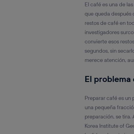
Este iden
El café es una de la
conecte s
Típicame
que queda después d
Si util
restos de café en to
realiz
investigadores surc
hayan 
Si util
convierte esos resto
únicam
segundos, sin secarl
Puedes ge
inferior 
merece atención, au
Para más 
El problema 
Preparar café es un 
una pequeña fracción
preparación, se tira.
Korea Institute of G