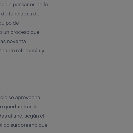
rsona que
suele pensar es en lo
tificador.
 de toneladas de
sis se
quipo de
 hogar que
o un proceso que
sará
nas noventa
fica de referencia y
n la parte
onsenthub”)
.
solo se aprovecha
e quedan tras la
as al año, según el
blico surcoreano que