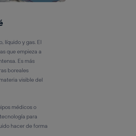
é
 líquido y gas. El
mas que empieza a
ntensa. Es más
ras boreales
ateria visible del
quipos médicos o
 tecnología para
uido hacer de forma