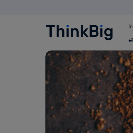
I
Blogthinkbig.com
#