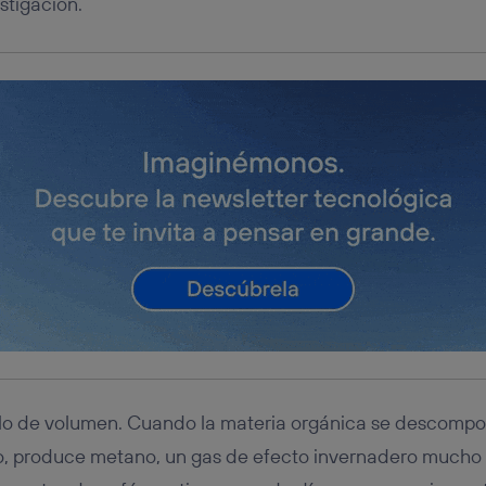
stigación.
olo de volumen. Cuando la materia orgánica se descompo
no, produce metano, un gas de efecto invernadero mucho