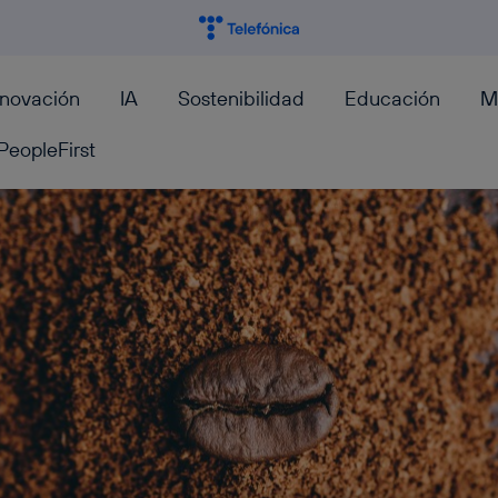
nnovación
IA
Sostenibilidad
Educación
M
PeopleFirst