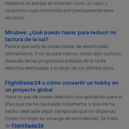
metáfora es pensar en Internet como un vaso o
(“consenthub”)
. Para más información, consulta
la
política de privacidad de Utiq
.
recipiente cuyo contenido son precisamente esos
recursos.
Mirubee: ¿Qué puedo hacer para reducir mi
factura de la luz?
Parece que está de moda hablar de electricidad
últimamente. Y no es para menos, como dato curioso,
después de las progresivas subidas de la tarifa
eléctrica efectuadas a lo largo de los últimos años.
FlightRadar24 o cómo convertir un hobby en
un proyecto global
Hace un par de meses descubrí una aplicación para el
iPad que me ha cautivado totalmente, y que me ha
hecho dedicarle algún tiempo del que no dispongo
(como mi mujer se encarga de recordarme). Se trata
de
FlightRadar24
.