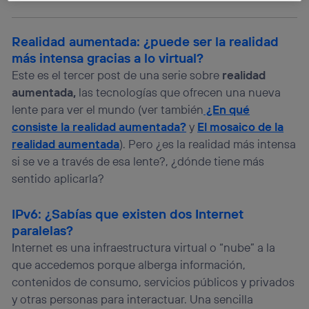
La tecnología Utiq está diseñada con la privacidad como
prioridad ofreciéndote elección y control.
Realidad aumentada: ¿puede ser la realidad
La tecnología utiliza un identificador cifrado creado por tu
más intensa gracias a lo virtual?
operadora de telefonía
, utilizando tu dirección IP y otra
información de la cuenta de cliente de
Este es el tercer post de una serie sobre
realidad
telecomunicaciones vinculada a la conexión que utilizas
aumentada,
las tecnologías que ofrecen una nueva
(p. ej., número de teléfono móvil).
lente para ver el mundo (ver también
¿En qué
Este identificador se asigna a la conexión de internet, por
consiste la realidad aumentada?
y
El mosaico de la
lo que cualquier persona que conecte su dispositivo y
consienta el uso de la tecnología recibirá el mismo
realidad aumentada
). Pero ¿es la realidad más intensa
identificador. Típicamente:
si se ve a través de esa lente?, ¿dónde tiene más
Si utilizas una
conexión de banda ancha
(p. ej., Wi-Fi),
sentido aplicarla?
el marketing o análisis se realizará en función de las
actividades de navegación de los miembros del hogar
IPv6: ¿Sabías que existen dos Internet
que hayan dado su consentimiento.
paralelas?
Si utilizas
datos móviles
, el marketing será más
personalizado, ya que se basará únicamente en la
Internet es una infraestructura virtual o “nube” a la
navegación del usuario del móvil.
que accedemos porque alberga información,
Puedes gestionar los consentimientos Utiq seleccionando
contenidos de consumo, servicios públicos y privados
“Administrar Utiq” en la parte inferior de esta página web o
y otras personas para interactuar. Una sencilla
visitando el
portal de privacidad de Utiq