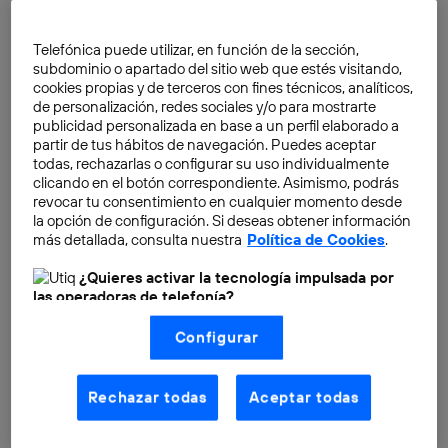
Seguramente muchos de vosotros ya conocéis sobre
Wayra, ya que venimos desde
el inicio del blog
Telefónica puede utilizar, en función de la sección,
compartiendo nuestra propuesta y cómo ayudamos a
subdominio o apartado del sitio web que estés visitando,
que cada vez más gente se anime a emprender.
cookies propias y de terceros con fines técnicos, analíticos,
de personalización, redes sociales y/o para mostrarte
publicidad personalizada en base a un perfil elaborado a
partir de tus hábitos de navegación. Puedes aceptar
todas, rechazarlas o configurar su uso individualmente
clicando en el botón correspondiente. Asimismo, podrás
revocar tu consentimiento en cualquier momento desde
la opción de configuración. Si deseas obtener información
más detallada, consulta nuestra
Política de Cookies
.
¿Quieres activar la tecnología impulsada por
las operadoras de telefonía?
Nosotros, Telefónica S.A., utilizamos la tecnología Utiq para
Configurar
realizar nuestras acciones de marketing digital o análisis
(como se describe en este aviso de consentimiento)
basadas en tu navegación en nuestra(s) web(s)
listadas
aquí
(solo cuando utilizas una
conexión a
Rechazar todas
Aceptar todas
internet habilitada
, proporcionada por una de las
operadoras de telefonía participantes, y otorgas tu
consentimiento en cada página web).