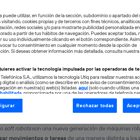
a puede utilizar, en función de la sección, subdominio o apartado del 
 visitando, cookies propias y de terceros con fines técnicos, analíticos
zación, redes sociales y/o para mostrarte publicidad personalizada e
aborado a partir de tus hábitos de navegación. Puedes aceptar todas, 
r su uso individualmente clicando en el botón correspondiente. Asi
evocar tu consentimiento en cualquier momento desde la opción de
CIÓN
4 min
ción. Si deseas obtener información más detallada, consulta nuestra
os como modelo para cr
uieres activar la tecnología impulsada por las operadoras de te
 Telefónica S.A., utilizamos la tecnología Utiq para realizar nuestras a
landos y flexibles
 digital o análisis (como se describe en este aviso de consentimient
egación en nuestra(s) web(s) listadas
aquí
(solo cuando utilizas una
 habilitada
, proporcionada por una de las operadoras de telefonía par
tu consentimiento en cada página web).
igurar
Rechazar todas
Acept
ogía Utiq está diseñada con la privacidad como prioridad ofreciéndot
ogía utiliza un identificador cifrado creado por tu
operadora de tele
o tu dirección IP y otra información de la cuenta de cliente de telec
o
soft robots
son una nueva generación de máquinas rob
 a la conexión que utilizas (p. ej., número de teléfono móvil).
izar movimientos o tareas
de una manera distinta a los