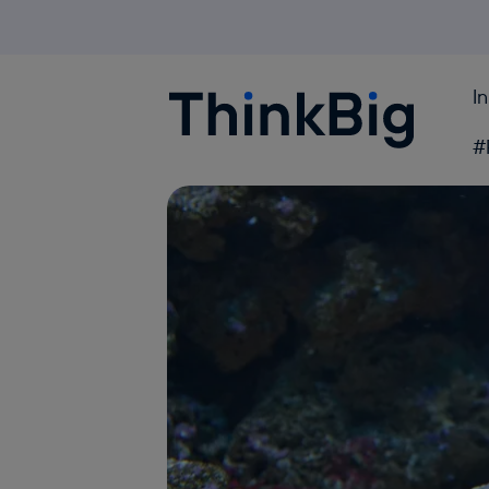
I
Blogthinkbig.com
#