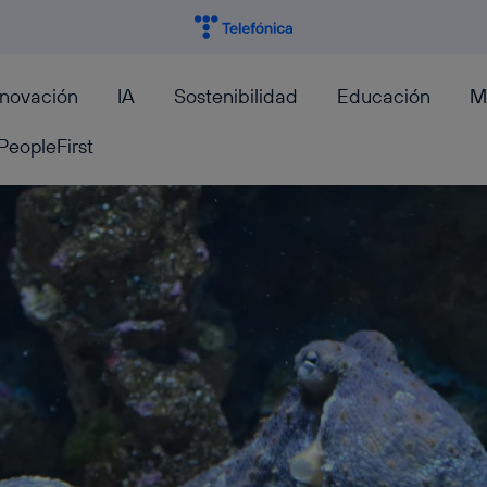
nnovación
IA
Sostenibilidad
Educación
M
PeopleFirst