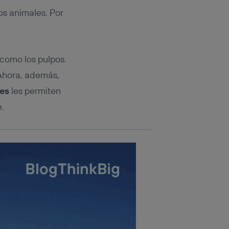
rsona que
tificador.
os animales. Por
sis se
 hogar que
como los pulpos.
sará
Ahora, además,
nes
les permiten
n la parte
onsenthub”)
.
e.