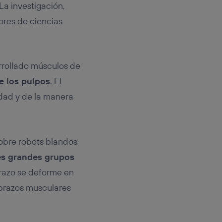
La investigación,
sores de ciencias
arrollado músculos de
e los pulpos
. El
idad y de la manera
sobre robots blandos
es grandes grupos
brazo se deforme en
s brazos musculares