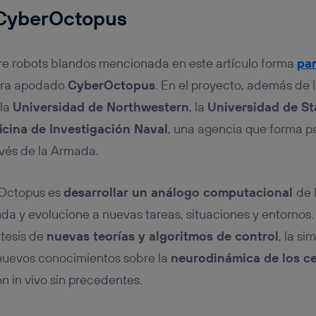
 CyberOctopus
bre robots blandos mencionada en este artículo forma
par
ura apodado
CyberOctopus
. En el proyecto, además de 
 la
Universidad de Northwestern
, la
Universidad de St
icina de Investigación Naval
, una agencia que forma p
vés de la Armada.
rOctopus es
desarrollar un análogo computacional
de 
da y evolucione a nuevas tareas, situaciones y entornos. 
ntesis de
nuevas teorías y algoritmos de control
, la si
nuevos conocimientos sobre la
neurodinámica de los c
n in vivo sin precedentes.