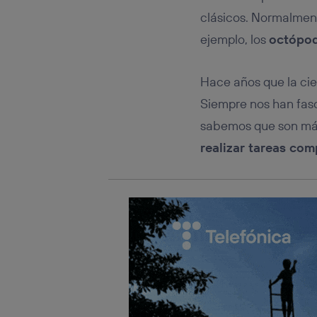
Este iden
conecte s
clásicos. Normalmen
Típicame
ejemplo, los
octópo
Si util
realiz
hayan 
Hace años que la ci
Si util
Siempre nos han fas
únicam
sabemos que son más
Puedes ge
inferior 
realizar tareas com
Para más 