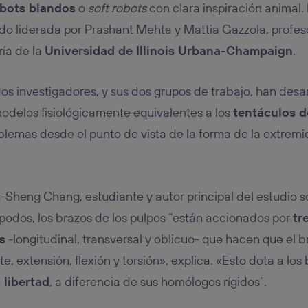
bots blandos
o
soft robots
con clara inspiración animal. 
 sido liderada por Prashant Mehta y Mattia Gazzola, profe
ía de la
Universidad de Illinois Urbana-Champaign
.
 dos investigadores, y sus dos grupos de trabajo, han des
odelos fisiológicamente equivalentes a los
tentáculos d
lemas desde el punto de vista de la forma de la extrem
Sheng Chang, estudiante y autor principal del estudio 
ópodos, los brazos de los pulpos “están accionados por
tr
s
-longitudinal, transversal y oblicuo- que hacen que el 
e, extensión, flexión y torsión», explica. «Esto dota a lo
 libertad
, a diferencia de sus homólogos rígidos”.