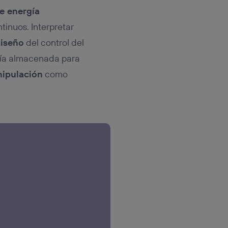
e energía
tinuos. Interpretar
diseño
del control del
rgía almacenada para
nipulación
como