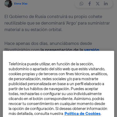
Elena Díaz
El Gobierno de Rusia construirá su propio cohete
reutilizable que se denominará 'Argo' para suministrar
material a su estación orbital.
Hace apenas dos días, anunciábamos desde
Blogthinkbig.com
la presentación de la
versión
definitiva
de la nave de SpaceX, a cargo de Elon
Musk,
para llevar astronautas en misiones tripuladas a
Telefónica puede utilizar, en función de la sección,
subdominio o apartado del sitio web que estés visitando,
la Luna y a Marte.
cookies propias y de terceros con fines técnicos, analíticos,
de personalización, redes sociales y/o para mostrarte
Starship se ha convertido en la gran aeronave para
publicidad personalizada en base a un perfil elaborado a
partir de tus hábitos de navegación. Puedes aceptar
explorar el espacio de 130 metros de altura, una
todas, rechazarlas o configurar su uso individualmente
velocidad de 27.000 kilómetros por hora y capacidad
clicando en el botón correspondiente. Asimismo, podrás
de soportar hasta 100 toneladas.
El sueño de Musk se
revocar tu consentimiento en cualquier momento desde
la opción de configuración. Si deseas obtener información
está cumpliendo gracias a este
monstruoso cohete
más detallada, consulta nuestra
Política de Cookies
.
que estará cubierto de acero inoxidable y será