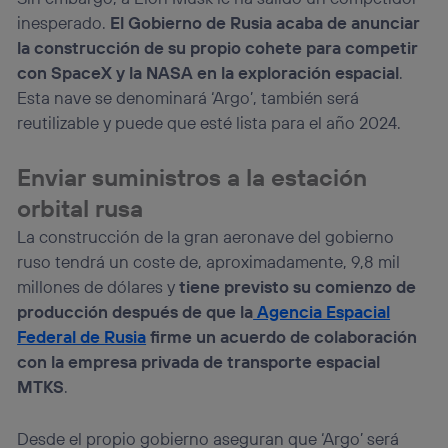
el marketing o análisis se realizará en función de las
inesperado.
El Gobierno de Rusia acaba de anunciar
actividades de navegación de los miembros del hogar
la construcción de su propio cohete para competir
que hayan dado su consentimiento.
con SpaceX y la NASA en la exploración espacial
.
Si utilizas
datos móviles
, el marketing será más
Esta nave se denominará ‘Argo’, también será
personalizado, ya que se basará únicamente en la
navegación del usuario del móvil.
reutilizable y puede que esté lista para el año 2024.
Puedes gestionar los consentimientos Utiq seleccionando
“Administrar Utiq” en la parte inferior de esta página web o
Enviar suministros a la estación
visitando el
portal de privacidad de Utiq
orbital rusa
(“consenthub”)
. Para más información, consulta
la
política de privacidad de Utiq
.
La construcción de la gran aeronave del gobierno
ruso tendrá un coste de, aproximadamente, 9,8 mil
millones de dólares y
tiene previsto su comienzo de
producción después de que la
Agencia Espacial
Federal de Rusia
firme un acuerdo de colaboración
con la empresa privada de transporte espacial
MTKS
.
Desde el propio gobierno aseguran que ‘Argo’ será