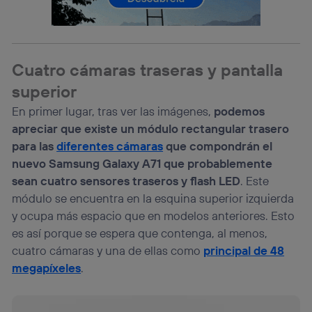
Si utilizas una
conexión de banda ancha
(p. ej., Wi-Fi),
el marketing o análisis se realizará en función de las
actividades de navegación de los miembros del hogar
que hayan dado su consentimiento.
Cuatro cámaras traseras y pantalla
Si utilizas
datos móviles
, el marketing será más
superior
personalizado, ya que se basará únicamente en la
navegación del usuario del móvil.
En primer lugar, tras ver las imágenes,
podemos
Puedes gestionar los consentimientos Utiq seleccionando
apreciar que existe un módulo rectangular trasero
“Administrar Utiq” en la parte inferior de esta página web o
para las
diferentes cámaras
que compondrán el
visitando el
portal de privacidad de Utiq
(“consenthub”)
. Para más información, consulta
nuevo Samsung Galaxy A71 que probablemente
la
política de privacidad de Utiq
.
sean cuatro sensores traseros y flash LED
. Este
módulo se encuentra en la esquina superior izquierda
y ocupa más espacio que en modelos anteriores. Esto
es así porque se espera que contenga, al menos,
cuatro cámaras y una de ellas como
principal de 48
megapíxeles
.