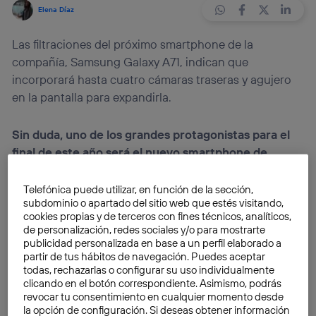
Elena Díaz
Las filtraciones del próximo smartphone de la
compañía, Samsung Galaxy A71, indican que
incorporará hasta cuatro cámaras traseras y agujero
en la pantalla para expandirla.
Sin duda, uno de los grandes protagonistas para el
final de este año será el nuevo smartphone de
Samsung Galaxy A71
. A pesar de que el resto de
marcas también están lanzando sus
últimos
Telefónica puede utilizar, en función de la sección,
subdominio o apartado del sitio web que estés visitando,
productos para este año
, como Xiaomi con el Redmi
cookies propias y de terceros con fines técnicos, analíticos,
K30 del que ya os hemos hablado en
de personalización, redes sociales y/o para mostrarte
Blogthinkbig.com,
parece que este será uno de los
publicidad personalizada en base a un perfil elaborado a
partir de tus hábitos de navegación. Puedes aceptar
grandes lanzamientos de la compañía surcoreana, y
todas, rechazarlas o configurar su uso individualmente
no es para menos.
clicando en el botón correspondiente. Asimismo, podrás
revocar tu consentimiento en cualquier momento desde
la opción de configuración. Si deseas obtener información
¿Qué conocemos hasta ahora de este nuevo